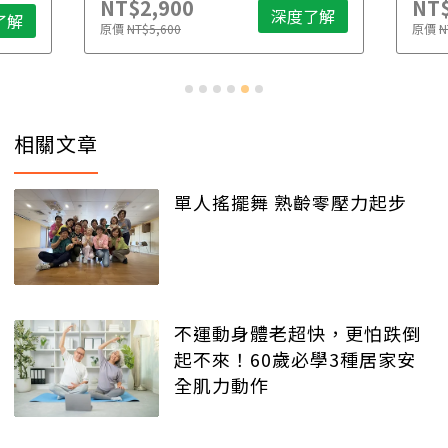
NT$2,900
NT$
深度了解
了解
原價
NT$5,600
原價
N
相關文章
單人搖擺舞 熟齡零壓力起步
不運動身體老超快，更怕跌倒
起不來！60歲必學3種居家安
全肌力動作