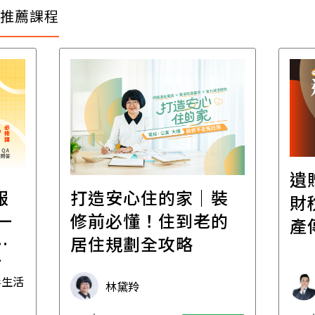
推薦課程
遺
報
打造安心住的家｜裝
財
一
修前必懂！住到老的
產
一
居住規劃全攻略
先
毒生活
林黛羚