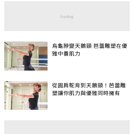
烏龜脖變天鵝頸 芭蕾雕塑在優
雅中養肌力
從圓肩駝背到天鵝頸！芭蕾雕
塑讓你肌力與優雅同時擁有