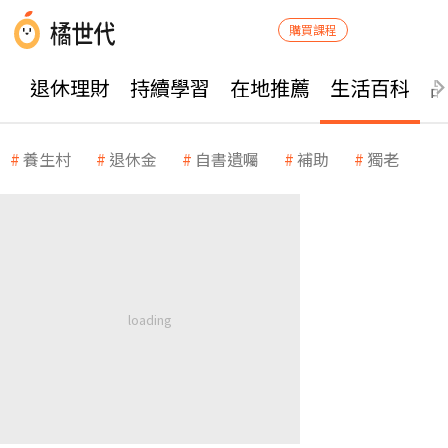
購買課程
退休理財
持續學習
在地推薦
生活百科
養生村
退休金
自書遺囑
補助
獨老