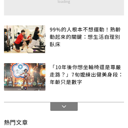
99%的人根本不想運動！熟齡
動起來的關鍵：想生活自理別
臥床
「10年後你想坐輪椅還是尊嚴
走路？」7旬嬤練出健美身段：
年齡只是數字
熱門文章