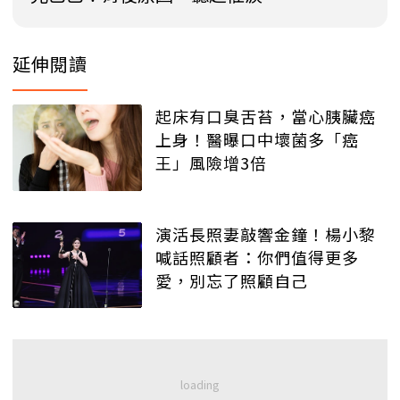
延伸閱讀
起床有口臭舌苔，當心胰臟癌
上身！醫曝口中壞菌多「癌
王」風險增3倍
演活長照妻敲響金鐘！楊小黎
喊話照顧者：你們值得更多
愛，別忘了照顧自己