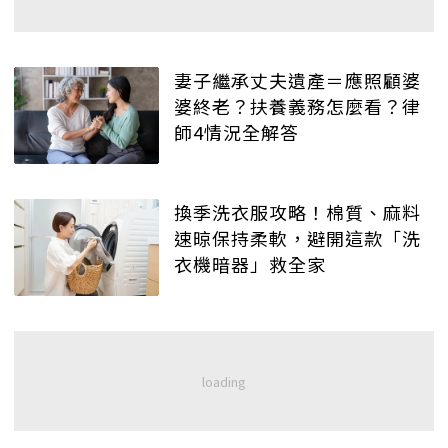
妻子繼承丈夫遺產＝應照顧婆
婆終老？扶養義務怎麼看？律
師4情況全解答
換季洗衣服攻略！棉質、麻料
速晾保持柔軟，避開這款「洗
衣機暗器」救全家