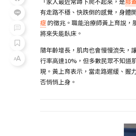
「家人最近常蹲下爬不起來，是
膝
有走路不穩、快跌倒的感覺，身體
症
的徵兆。職能治療師黃上育說，
將來失能臥床。
隨年齡增長，肌肉也會慢慢流失，
行率高達10%，但多數民眾不知道
現。黃上育表示，當走路遲緩、握
否悄悄上身。