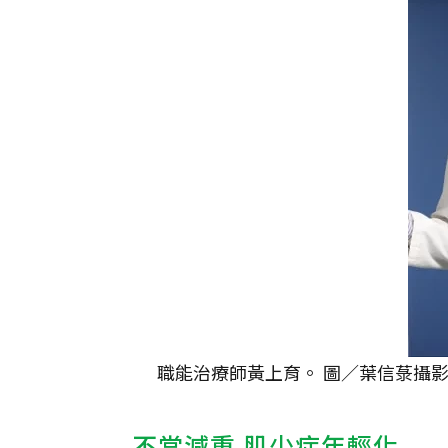
職能治療師黃上育。 圖／葉信菉攝
不當減重 肌少症年輕化