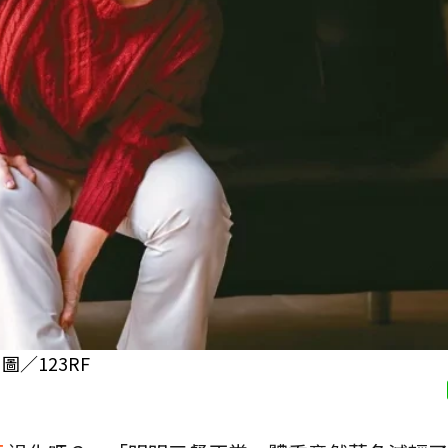
／123RF