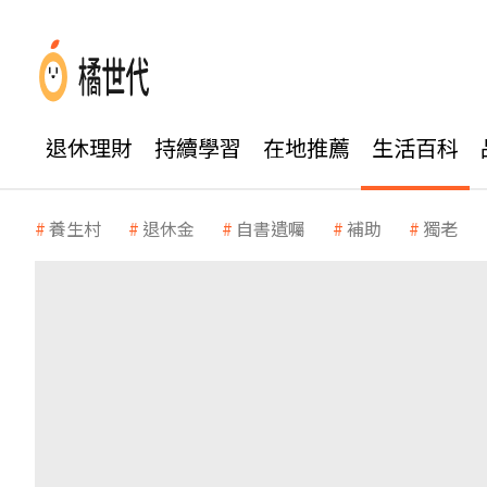
退休理財
持續學習
在地推薦
生活百科
養生村
退休金
自書遺囑
補助
獨老