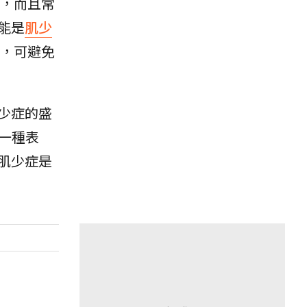
，而且常
能是
肌少
，可避免
少症的盛
一種表
肌少症是