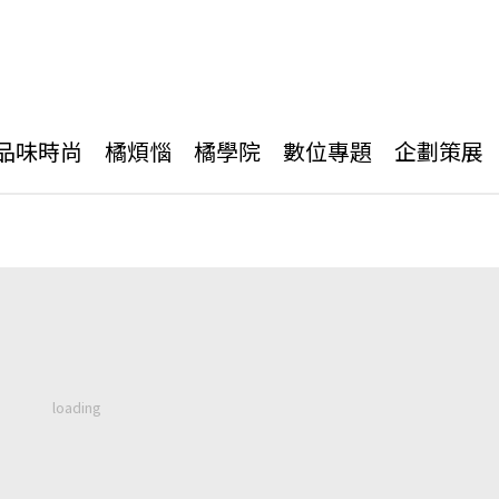
品味時尚
橘煩惱
橘學院
數位專題
企劃策展