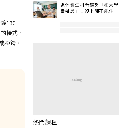
退休養生村新趨勢「和大學
當鄰居」：沒上課不能住、
宿舍變養老房
鐘130
見的棒式、
或啞鈴，
熱門課程