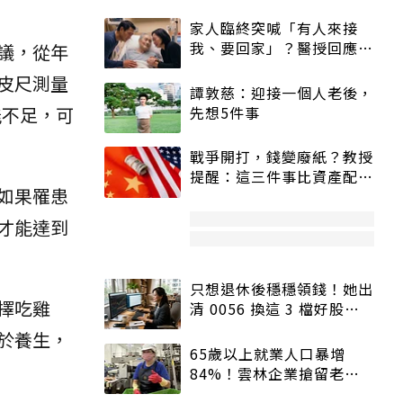
家人臨終突喊「有人來接
我、要回家」？醫授回應方
議，從年
式快學：避免抱憾終生
皮尺測量
譚敦慈：迎接一個人老後，
先想5件事
能不足，可
戰爭開打，錢變廢紙？教授
提醒：這三件事比資產配置
如果罹患
更重要！
才能達到
只想退休後穩穩領錢！她出
擇吃雞
清 0056 換這 3 檔好股：
股價高點照樣買
於養生，
65歲以上就業人口暴增
84%！雲林企業搶留老員
工：穩定性高、經驗豐富