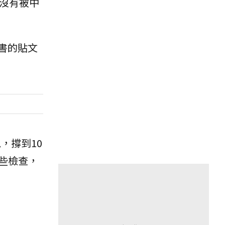
沒有被中
書的貼文
，撐到10
些檢查，