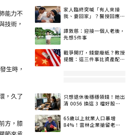
家人臨終突喊「有人來接
肺能力不
我、要回家」？醫授回應方
式快學：避免抱憾終生
與技術，
譚敦慈：迎接一個人老後，
先想5件事
戰爭開打，錢變廢紙？教授
提醒：這三件事比資產配置
更重要！
發生時，
環，久了
只想退休後穩穩領錢！她出
清 0056 換這 3 檔好股：
股價高點照樣買
65歲以上就業人口暴增
前方，膝
84%！雲林企業搶留老員
工：穩定性高、經驗豐富
關節來承