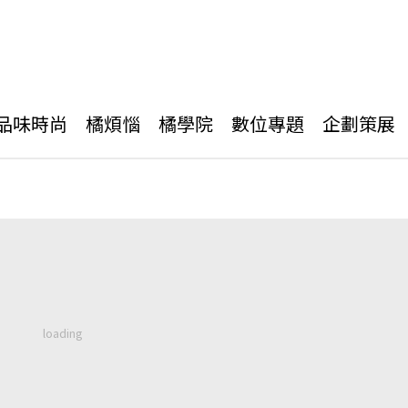
品味時尚
橘煩惱
橘學院
數位專題
企劃策展