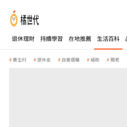
退休理財
持續學習
在地推薦
生活百科
養生村
退休金
自書遺囑
補助
獨老