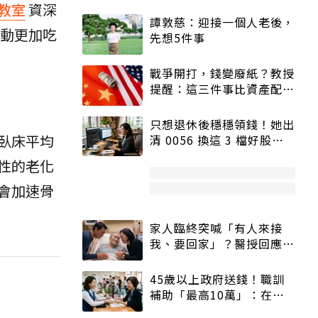
教室
資深
譚敦慈：迎接一個人老後，
動更加吃
先想5件事
戰爭開打，錢變廢紙？教授
提醒：這三件事比資產配置
更重要！
只想退休後穩穩領錢！她出
臥床平均
清 0056 換這 3 檔好股：
股價高點照樣買
性的老化
會加速骨
家人臨終突喊「有人來接
我、要回家」？醫授回應方
式快學：避免抱憾終生
45歲以上政府送錢！職訓
補助「最高10萬」：在
職、待業都能申請