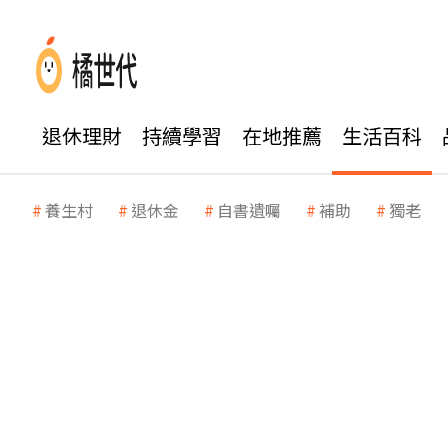
退休理財
持續學習
在地推薦
生活百科
養生村
退休金
自書遺囑
補助
獨老