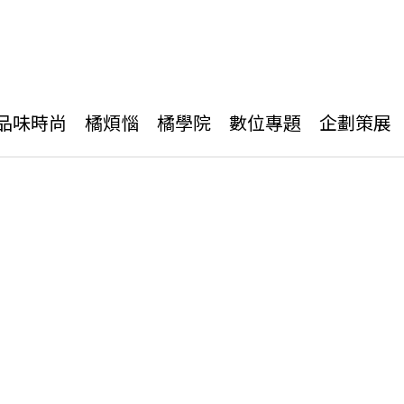
品味時尚
橘煩惱
橘學院
數位專題
企劃策展