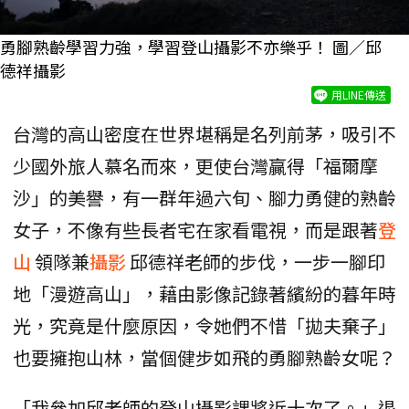
勇腳熟齡學習力強，學習登山攝影不亦樂乎！ 圖／邱
德祥攝影
用LINE傳送
台灣的高山密度在世界堪稱是名列前茅，吸引不
少國外旅人慕名而來，更使台灣贏得「福爾摩
沙」的美譽，有一群年過六旬、腳力勇健的熟齡
女子，不像有些長者宅在家看電視，而是跟著
登
山
領隊兼
攝影
邱德祥老師的步伐，一步一腳印
地「漫遊高山」，藉由影像記錄著繽紛的暮年時
光，究竟是什麼原因，令她們不惜「拋夫棄子」
也要擁抱山林，當個健步如飛的勇腳熟齡女呢？
「我參加邱老師的登山攝影課將近十次了。」退