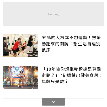
99%的人根本不想運動！熟齡
動起來的關鍵：想生活自理別
臥床
「10年後你想坐輪椅還是尊嚴
走路？」7旬嬤練出健美身段：
年齡只是數字