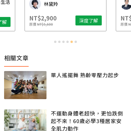
毒生活
林黛羚
NT$2,900
NT$
深度了解
了解
原價
NT$5,600
原價
N
相關文章
單人搖擺舞 熟齡零壓力起步
不運動身體老超快，更怕跌倒
起不來！60歲必學3種居家安
全肌力動作