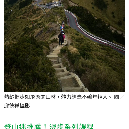
熟齡健步如飛勇闖山林，體力絲毫不輸年輕人。 圖／
邱德祥攝影
登山迷推薦！漫步系列
課程