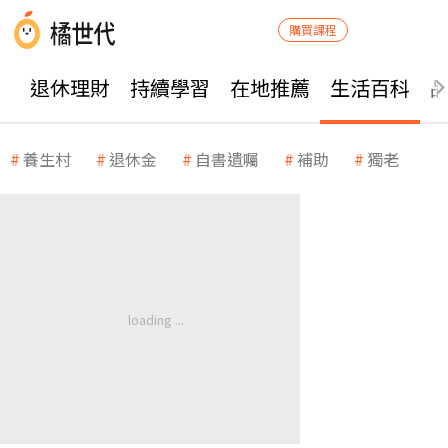
購買課程
退休理財
持續學習
在地推薦
生活百科
養生村
退休金
自書遺囑
補助
獨老