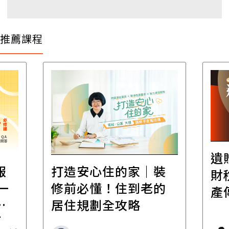
推薦課程
遺
報
打造安心住的家｜裝
財
一
修前必懂！住到老的
產
一
居住規劃全攻略
先