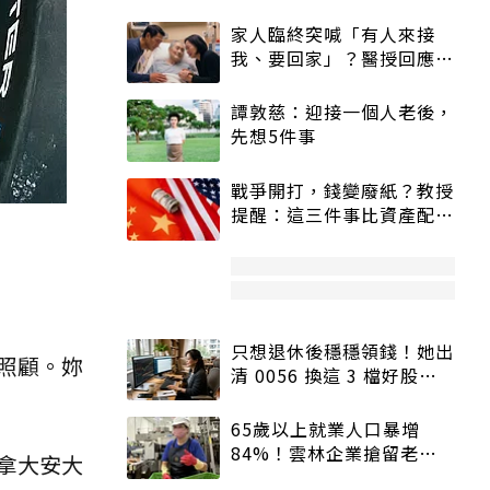
家人臨終突喊「有人來接
我、要回家」？醫授回應方
式快學：避免抱憾終生
譚敦慈：迎接一個人老後，
先想5件事
戰爭開打，錢變廢紙？教授
提醒：這三件事比資產配置
更重要！
只想退休後穩穩領錢！她出
照顧。妳
清 0056 換這 3 檔好股：
股價高點照樣買
65歲以上就業人口暴增
84%！雲林企業搶留老員
拿大安大
工：穩定性高、經驗豐富