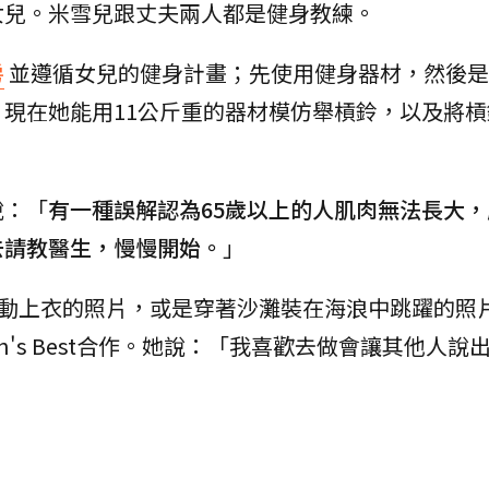
女兒。米雪兒跟丈夫兩人都是健身教練。
房
並遵循女兒的健身計畫；先使用健身器材，然後是
現在她能用11公斤重的器材模仿舉槓鈴，以及將槓
說：「
有一種誤解認為65歲以上的人肌肉無法長大
去請教醫生，慢慢開始。
」
穿著運動上衣的照片，或是穿著沙灘裝在海浪中跳躍的照
n's Best合作。她說：「我喜歡去做會讓其他人說