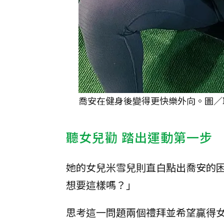
喬安在健身後變得更快樂外向。圖／取自喬安
聽女兒勸 踏出運動第一步
她的女兒米雪兒則直白點出喬安的
想要這樣嗎？」
思考這一問題兩個禮拜並希望贏得