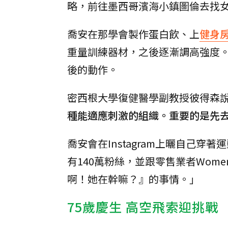
略，前往墨西哥濱海小鎮圖倫去找
喬安在那學會製作蛋白飲、上
健身
重量訓練器材，之後逐漸調高強度。
後的動作。
密西根大學復健醫學副教授彼得森
種能適應刺激的組織。重要的是先
喬安會在Instagram上曬自己
有140萬粉絲，並跟零售業者Wome
啊！她在幹嘛？』的事情。」
75歲慶生 高空飛索迎挑戰