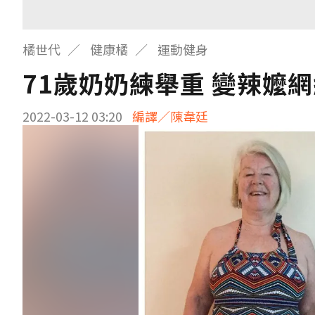
橘世代
健康橘
運動健身
71歲奶奶練舉重 變辣嬤
2022-03-12 03:20
編譯／陳韋廷