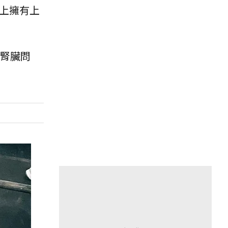
上擁有上
和腎臟問