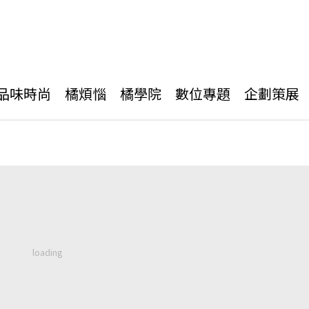
品味時尚
橘煩惱
橘學院
數位專題
企劃策展