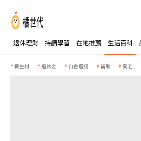
退休理財
持續學習
在地推薦
生活百科
養生村
退休金
自書遺囑
補助
獨老