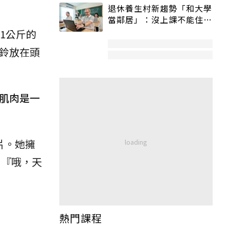
退休養生村新趨勢「和大學
當鄰居」：沒上課不能住、
宿舍變養老房
1公斤的
鈴放在頭
，肌肉是一
片。她擁
出『哦，天
熱門課程