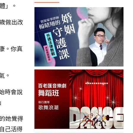
體」。
歲做出改
康。你真
氣。
始時會說
」
的她覺得
自己活得