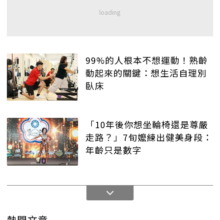
99%的人根本不想運動！熟齡
動起來的關鍵：想生活自理別
臥床
「10年後你想坐輪椅還是尊嚴
走路？」7旬嬤練出健美身段：
年齡只是數字
熱門文章