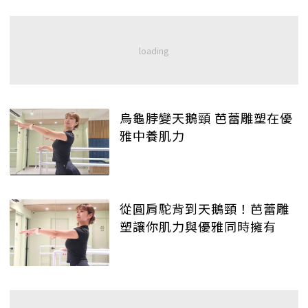
烏龜脖變天鵝頸 芭蕾雕塑在優
雅中養肌力
從圓肩駝背到天鵝頸！芭蕾雕
塑讓你肌力與優雅同時擁有