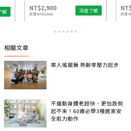
NT$2,900
NT$
深度了解
了解
原價
NT$5,600
原價
N
相關文章
單人搖擺舞 熟齡零壓力起步
不運動身體老超快，更怕跌倒
起不來！60歲必學3種居家安
全肌力動作