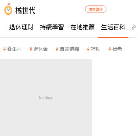
購買課程
退休理財
持續學習
在地推薦
生活百科
養生村
退休金
自書遺囑
補助
獨老