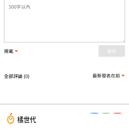
規範
發布
最新發表在前
全部評論 (
)
0