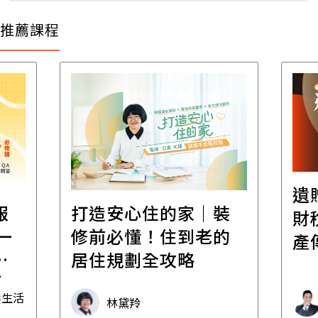
推薦課程
遺
報
打造安心住的家｜裝
財
一
修前必懂！住到老的
產
一
居住規劃全攻略
先
毒生活
林黛羚