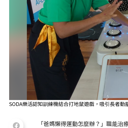
SODA樂活認知訓練機結合打地鼠遊戲，吸引長者動
「爸媽懶得運動怎麼辦？」職能治療