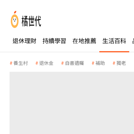
退休理財
持續學習
在地推薦
生活百科
養生村
退休金
自書遺囑
補助
獨老