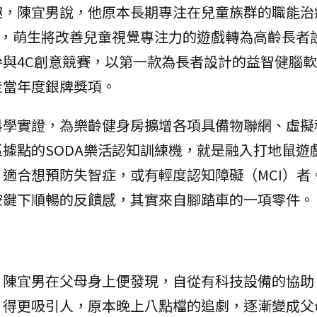
趣，陳宜男說，他原本長期專注在兒童族群的職能治
et，萌生將改善兒童視覺專注力的遊戲轉為高齡長者
與4C創意競賽，以第一款為長者設計的益智健腦
走當年度銀牌獎項。
科學實證，為樂齡健身房擴增各項具備物聯網、虛擬
據點的SODA樂活認知訓練機，就是融入打地鼠遊
適合想預防失智症，或有輕度認知障礙（MCI）者
按鍵下順暢的反饋感，其實來自腳踏車的一項零件。
陳宜男在父母身上便發現，自從有科技設備的協助
得更吸引人，原本晚上八點檔的追劇，逐漸變成父