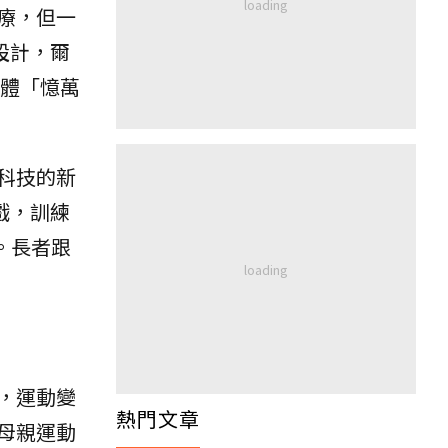
療，但一
設計，爾
軟體「憶萬
科技的新
戲，訓練
。長者跟
，運動變
熱門文章
母親運動