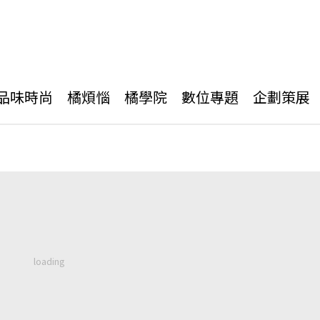
品味時尚
橘煩惱
橘學院
數位專題
企劃策展