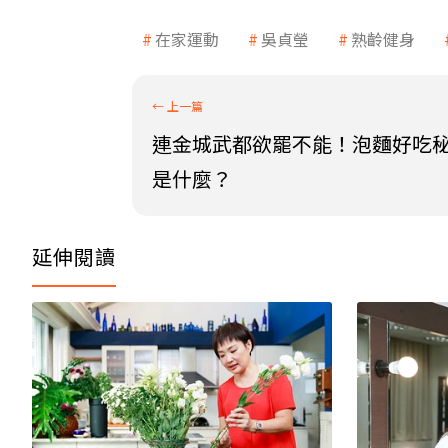
在家運動
吳貞瑩
熟齡健身
連金城武都欲罷不能！泡麵好吃
是什麼？
延伸閱讀