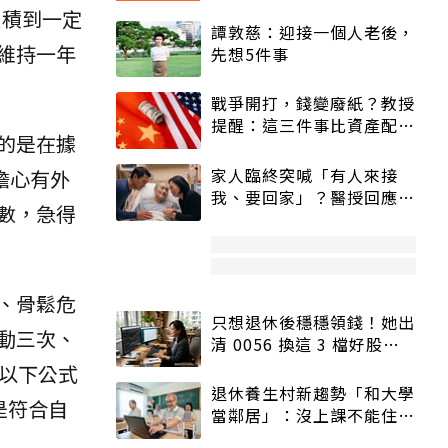
累積到一定
譚敦慈：迎接一個人老後，
維持一年
先想5件事
戰爭開打，錢變廢紙？教授
提醒：這三件事比資產配置
的是在據
更重要！
家人臨終突喊「有人來接
擔心有外
我、要回家」？醫授回應方
數，急得
式快學：避免抱憾終生
、骨鬆危
只想退休後穩穩領錢！她出
動三次、
清 0056 換這 3 檔好股：
股價高點照樣買
以下公式
退休養生村新趨勢「和大學
是符合自
當鄰居」：沒上課不能住、
宿舍變養老房