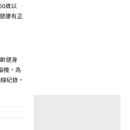
0歲以
健康有正
齡健身
腦機，為
曲線紀錄，