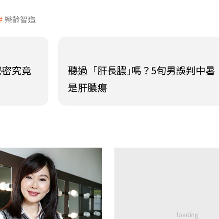
樂齡智造
秘密究竟
聽過「肝長膿｣嗎？5旬男誤判中暑
是肝膿瘍