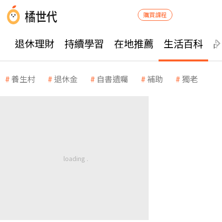
購買課程
退休理財
持續學習
在地推薦
生活百科
養生村
退休金
自書遺囑
補助
獨老