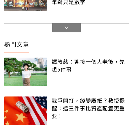
年齡只是數字
熱門文章
譚敦慈：迎接一個人老後，先
想5件事
戰爭開打，錢變廢紙？教授提
醒：這三件事比資產配置更重
要！