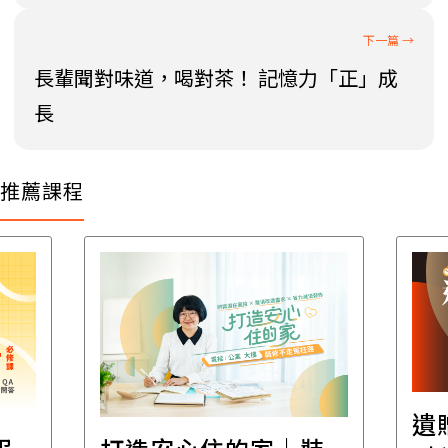
長輩聞對味道，喝對茶！ 記憶力「正」成
長
推薦課程
遺