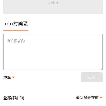
udn討論區
規範
發布
最新發表在前
全部評論 (
)
0