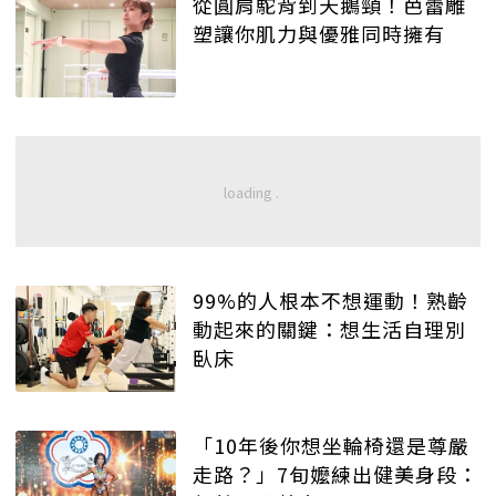
從圓肩駝背到天鵝頸！芭蕾雕
塑讓你肌力與優雅同時擁有
99%的人根本不想運動！熟齡
動起來的關鍵：想生活自理別
臥床
「10年後你想坐輪椅還是尊嚴
走路？」7旬嬤練出健美身段：