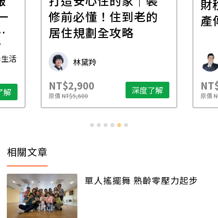
報
打造安心住的家｜裝
財
一
修前必懂！住到老的
產
一
居住規劃全攻略
先
毒生活
林黛羚
NT$2,900
NT$
深度了解
了解
原價
NT$5,600
原價
N
相關文章
單人搖擺舞 熟齡零壓力起步