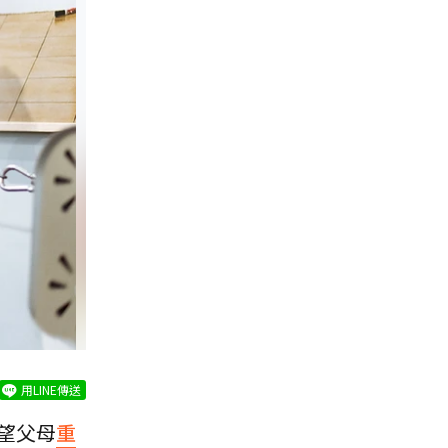
用LINE傳送
望父母
重