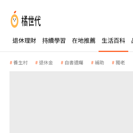
退休理財
持續學習
在地推薦
生活百科
養生村
退休金
自書遺囑
補助
獨老