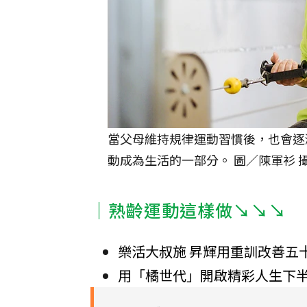
當父母維持規律運動習慣後，也會逐
動成為生活的一部分。 圖／陳軍衫 
｜熟齡運動這樣做↘↘↘
樂活大叔施 昇輝用重訓改善五
用「橘世代」開啟精彩人生下