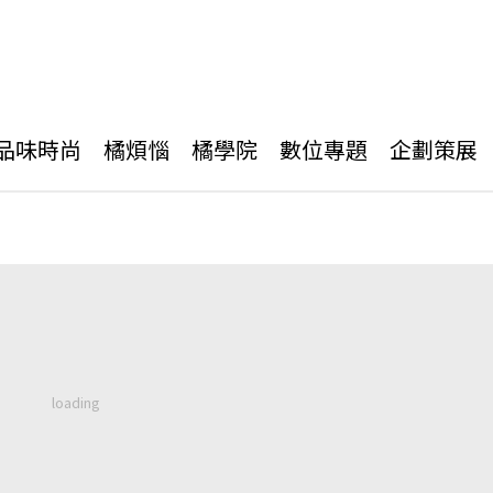
品味時尚
橘煩惱
橘學院
數位專題
企劃策展