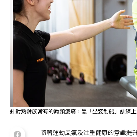
針對熟齡族常有的肩頸痠痛，靠「坐姿划船」訓練上肢
隨著運動風氣及注重健康的意識提