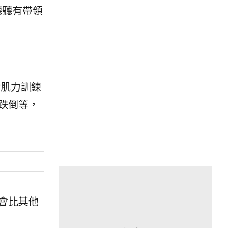
聽聽有帶領
對肌力訓練
跌倒等，
會比其他