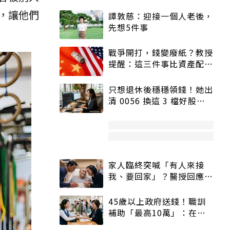
，讓他們
譚敦慈：迎接一個人老後，
先想5件事
戰爭開打，錢變廢紙？教授
提醒：這三件事比資產配置
更重要！
只想退休後穩穩領錢！她出
清 0056 換這 3 檔好股：
股價高點照樣買
家人臨終突喊「有人來接
我、要回家」？醫授回應方
式快學：避免抱憾終生
45歲以上政府送錢！職訓
補助「最高10萬」：在
職、待業都能申請