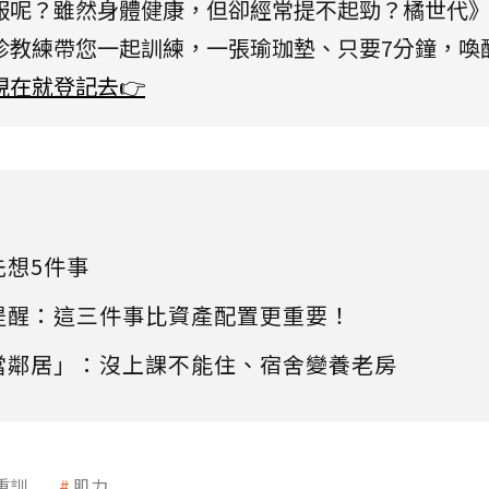
服呢？雖然身體健康，但卻經常提不起勁？橘世代
珍教練帶您一起訓練，一張瑜珈墊、只要7分鐘，喚
現在就登記去👉
先想5件事
提醒：這三件事比資產配置更重要！
當鄰居」：沒上課不能住、宿舍變養老房
重訓
肌力