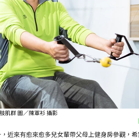
肌群 圖／陳軍衫 攝影
升，近來有愈來愈多兒女輩帶父母上健身房參觀，希