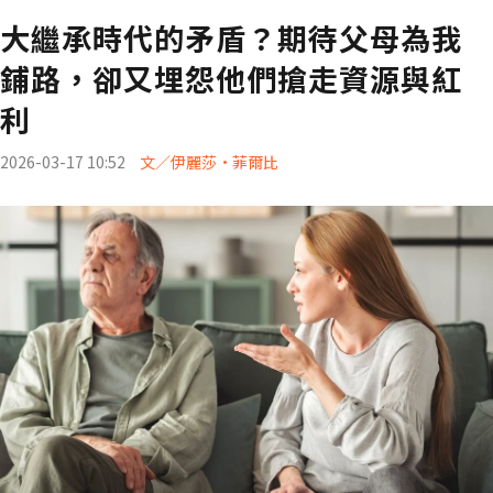
大繼承時代的矛盾？期待父母為我
鋪路，卻又埋怨他們搶走資源與紅
利
2026-03-17 10:52
文／伊麗莎•菲爾比