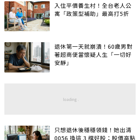
入住平價養生村！全台老人公
寓「政策型補助」最高打5折
退休第一天就崩潰！60歲男對
著超商便當懷疑人生「一切好
安靜」
只想退休後穩穩領錢！她出清
0056 換這 3 檔好股：股價高點