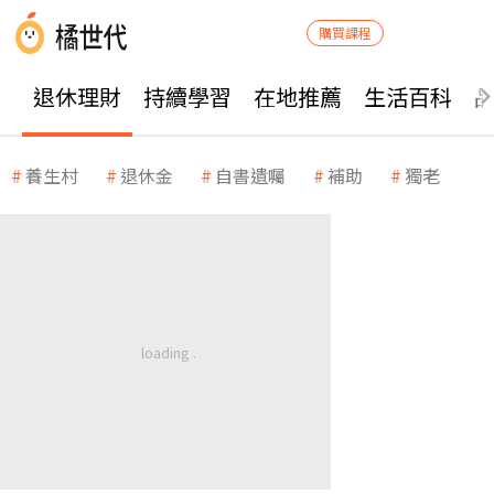
購買課程
退休理財
持續學習
在地推薦
生活百科
養生村
退休金
自書遺囑
補助
獨老