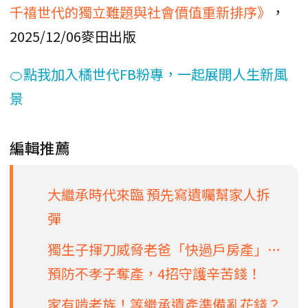
千禧世代的獨立難題與社會價值重新排序》
，
2025/12/06麥田出版
🍊點我加入橘世代FB粉專，一起展開人生新風
景
編輯推薦
大繼承時代來臨 預先寫遺囑幫家人拆
彈
獨生子揮刀威脅老爸「快過戶房產」…
預防不孝子奪產，4招守護辛苦錢！
家有啃老族！等繼承遺產準備亂花錢？