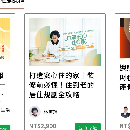
推薦課程
遺
報
打造安心住的家｜裝
財
一
修前必懂！住到老的
產
一
居住規劃全攻略
先
毒生活
林黛羚
NT$2,900
NT$
深度了解
了解