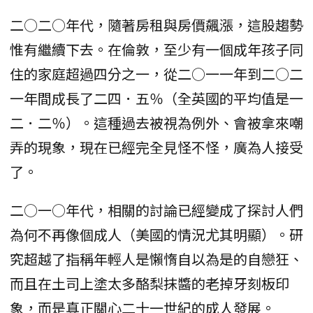
二○二○年代，隨著房租與房價飆漲，這股趨勢
惟有繼續下去。在倫敦，至少有一個成年孩子同
住的家庭超過四分之一，從二○一一年到二○二
一年間成長了二四．五％（全英國的平均值是一
二．二％）。這種過去被視為例外、會被拿來嘲
弄的現象，現在已經完全見怪不怪，廣為人接受
了。
二○一○年代，相關的討論已經變成了探討人們
為何不再像個成人（美國的情況尤其明顯）。研
究超越了指稱年輕人是懶惰自以為是的自戀狂、
而且在土司上塗太多酪梨抹醬的老掉牙刻板印
象，而是真正關心二十一世紀的成人發展。