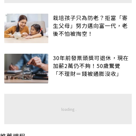
栽培孩子只為防老？拒當「寄
生父母」努力邁向富一代，老
後不怕被掏空！
30年前發票頭獎可退休，現在
加薪2萬仍不夠！50歲驚覺
「不理財＝錢被通膨沒收」