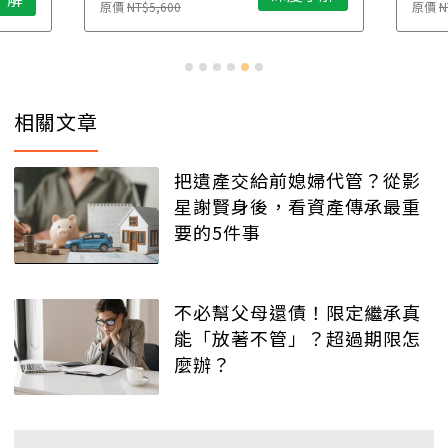
原價
NT$5,600
原價
N
相關文章
把遺產交給前媳婦代管？從影
星謝賢身後，看資產傳承最重
要的5件事
不必幫父母還債！限定繼承真
能「放著不管」？超過期限怎
麼辦？