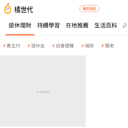
購買課程
退休理財
持續學習
在地推薦
生活百科
養生村
退休金
自書遺囑
補助
獨老