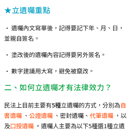
★立遺囑重點
• 遺囑內文寫畢後，記得要記下年、月、日，
並親自簽名。
• 塗改後的遺囑內容記得要另外簽名。
• 數字建議用大寫，避免被竄改。
二、如何立遺囑才有法律效力？
民法上目前主要有
5種
立遺囑的方式，分別為
自
書遺囑
、
公證遺囑
、密封遺囑、
代筆遺囑
，以
及
口授遺囑
。遺囑人主要為以下5種選1種立遺