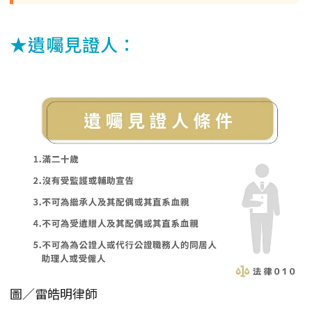
★遺囑見證人：
圖／雷皓明律師