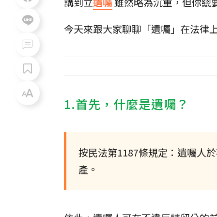
講到立
遺囑
雖然略為沉重，但你總
今天來跟大家聊聊「遺囑」在法律
1.首先，什麼是遺囑？
按民法第1187條規定：遺囑
產。