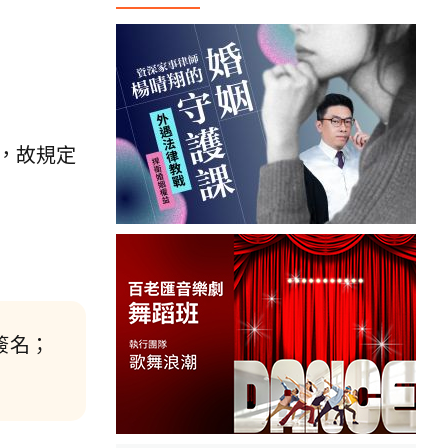
，故規定
簽名；