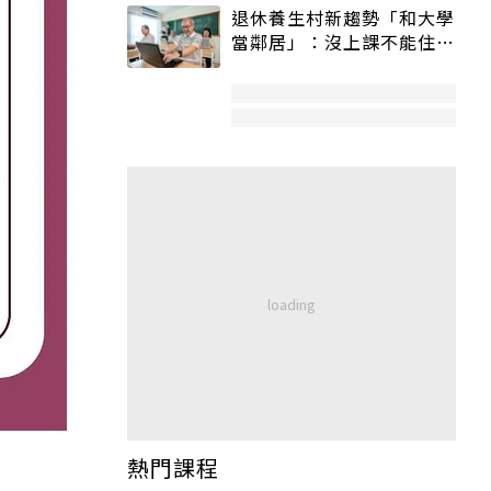
退休養生村新趨勢「和大學
當鄰居」：沒上課不能住、
宿舍變養老房
熱門課程