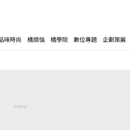
品味時尚
橘煩惱
橘學院
數位專題
企劃策展