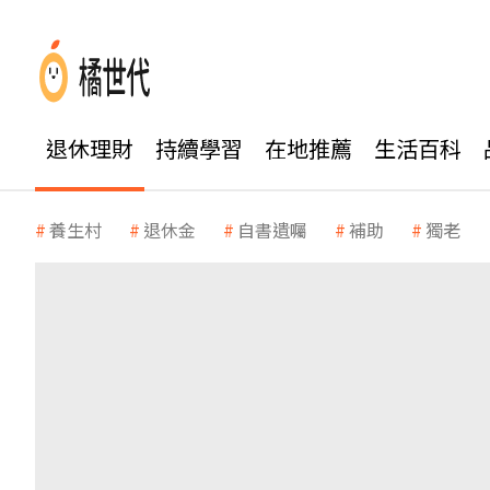
退休理財
持續學習
在地推薦
生活百科
養生村
退休金
自書遺囑
補助
獨老