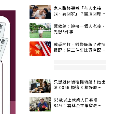
家人臨終突喊「有人來接
我、要回家」？醫授回應方
式快學：避免抱憾終生
譚敦慈：迎接一個人老後，
先想5件事
戰爭開打，錢變廢紙？教授
提醒：這三件事比資產配置
更重要！
只想退休後穩穩領錢！她出
清 0056 換這 3 檔好股：
股價高點照樣買
65歲以上就業人口暴增
84%！雲林企業搶留老員
工：穩定性高、經驗豐富