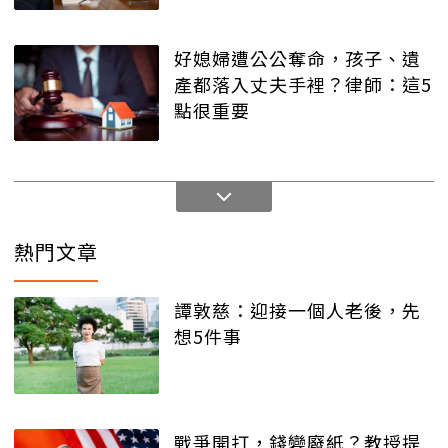
好媳婦遭公公奪命，孩子、遺
產都落入丈夫手裡？律師：這5
點很重要
熱門文章
譚敦慈：迎接一個人老後，先
想5件事
戰爭開打，錢變廢紙？教授提