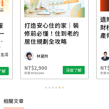
遺
報
打造安心住的家｜裝
財
一
修前必懂！住到老的
產
一
居住規劃全攻略
先
毒生活
林黛羚
NT$2,900
NT$
深度了解
了解
原價
NT$5,600
原價
N
相關文章