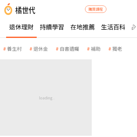
購買課程
退休理財
持續學習
在地推薦
生活百科
養生村
退休金
自書遺囑
補助
獨老