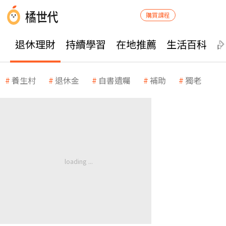
購買課程
退休理財
持續學習
在地推薦
生活百科
養生村
退休金
自書遺囑
補助
獨老