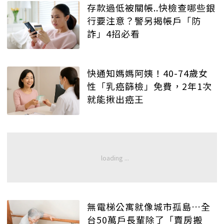
存款過低被關帳..快檢查哪些銀
行要注意？警另揭帳戶「防
詐」4招必看
快通知媽媽阿姨！40-74歲女
性「乳癌篩檢」免費，2年1次
就能揪出癌王
無電梯公寓就像城市孤島…全
台50萬戶長輩除了「賣房搬