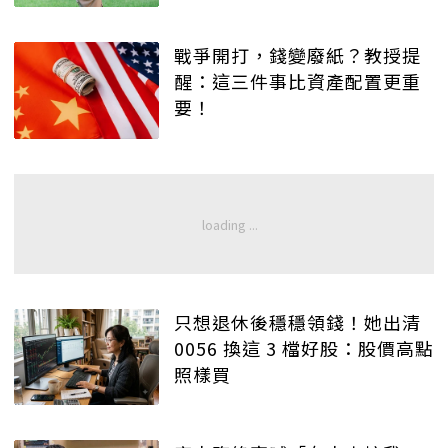
戰爭開打，錢變廢紙？教授提
醒：這三件事比資產配置更重
要！
只想退休後穩穩領錢！她出清
0056 換這 3 檔好股：股價高點
照樣買