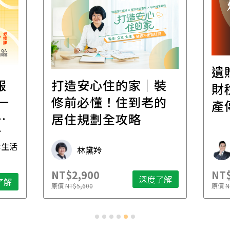
遺
報
打造安心住的家｜裝
財
一
修前必懂！住到老的
產
一
居住規劃全攻略
先
毒生活
林黛羚
NT$2,900
NT$
深度了解
了解
原價
NT$5,600
原價
N