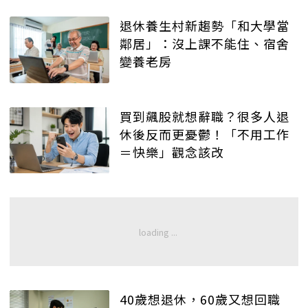
退休養生村新趨勢「和大學當
鄰居」：沒上課不能住、宿舍
變養老房
買到飆股就想辭職？很多人退
休後反而更憂鬱！「不用工作
＝快樂」觀念該改
40歲想退休，60歲又想回職