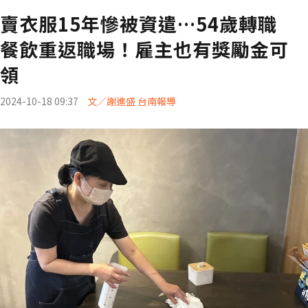
賣衣服15年慘被資遣…54歲轉職
餐飲重返職場！雇主也有獎勵金可
領
2024-10-18 09:37
文／謝進盛 台南報導