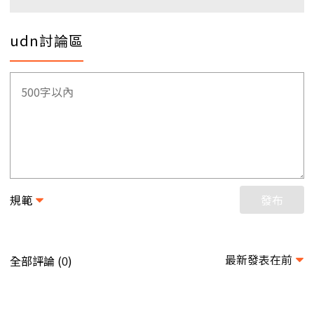
udn討論區
規範
發布
最新發表在前
全部評論 (
)
0