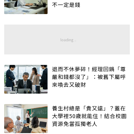
不一定是錢
退而不休夢碎！經理回鍋「尊
嚴和錢都沒了」：被舊下屬呼
來喚去又破財
養生村總是「貴又遠」？蓋在
大學裡50歲就能住！結合校園
資源免當孤獨老人