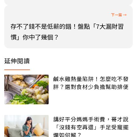
存不了錢不是低薪的錯！盤點「7大漏財習
慣」你中了幾個？
延伸閱讀
鹹水雞熱量陷阱！怎麼吃不發
胖？選對食材少負擔幫助排便
講好平分媽媽手術費，哥才說
「沒錢有空再還」手足受寵擺
爛如何解？