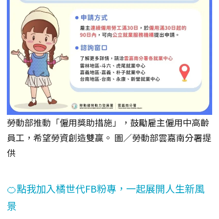
勞動部推動「僱用獎助措施」，鼓勵雇主僱用中高齡
員工，希望勞資創造雙贏。 圖／勞動部雲嘉南分署提
供
🍊點我加入橘世代FB粉專，一起展開人生新風
景