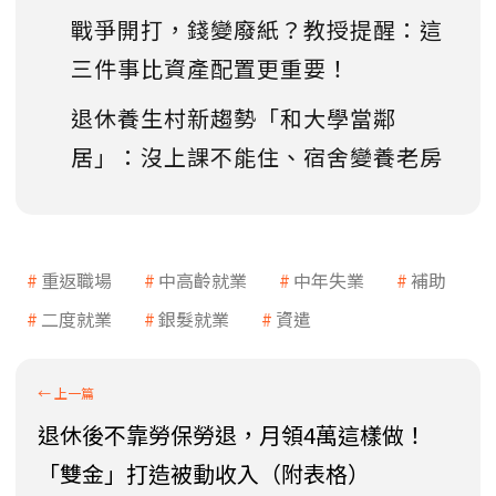
戰爭開打，錢變廢紙？教授提醒：這
三件事比資產配置更重要！
退休養生村新趨勢「和大學當鄰
居」：沒上課不能住、宿舍變養老房
重返職場
中高齡就業
中年失業
補助
二度就業
銀髮就業
資遣
退休後不靠勞保勞退，月領4萬這樣做！
「雙金」打造被動收入（附表格）