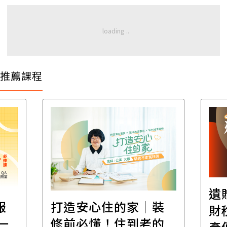
推薦課程
遺
報
打造安心住的家｜裝
財
一
修前必懂！住到老的
產