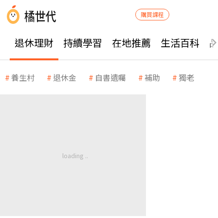
購買課程
退休理財
持續學習
在地推薦
生活百科
養生村
退休金
自書遺囑
補助
獨老