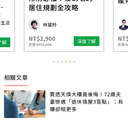
一
居住規劃全攻略
先
毒生活
林黛羚
NT$2,900
NT$
深度了解
了解
原價
NT$5,600
原價
N
相關文章
賣透天換大樓竟後悔！72歲夫
妻慘遇「退休換屋3盲點」：有
賺卻賠更多