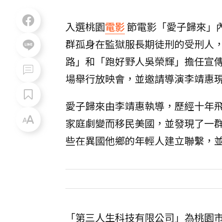
入選桃園
電影
節電影「愛子歸來」內
群孤身在監獄服長期徒刑的受刑人
路」和「跑好野人吳榮輝」擔任宣傳
場舉行放映會，並邀請導演李靖惠
愛子歸來由李靖惠執導，歷經十年飛
家庭劇變而移民美國，並發現了一
些在異國他鄉的年輕人建立聯繫，
「第三人生科技有限公司」為桃園