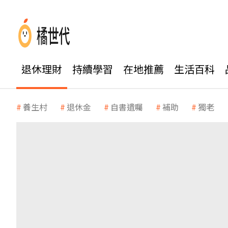
退休理財
持續學習
在地推薦
生活百科
養生村
退休金
自書遺囑
補助
獨老