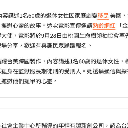
容講述1名60歲的退休女性因家庭劇變
移民
美國，
，撫慰心靈的故事。這次電影宣傳邀請
熟齡網紅
「金
大使，電影將於9月28日由桃園生命樹領袖協會率
現場分享，歡迎有興趣民眾踴躍報名。
躍台美跨國製作，內容講述1名60歲的退休女性，
群孤身在監獄服長期徒刑的受刑人。她透過通信與探
並撫慰他們孤單的心靈。
市社會企業中心所輔導的年輕有趣新創公司，認為台