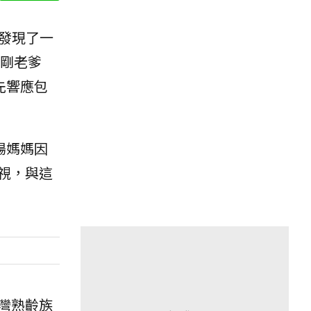
發現了一
剛老爹
先響應包
楊媽媽因
視，與這
灣熟齡族