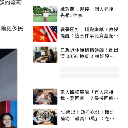
群的堅韌
譚敦慈：迎接一個人老後，
先想5件事
鼓勵更多民
戰爭開打，錢變廢紙？教授
提醒：這三件事比資產配置
更重要！
只想退休後穩穩領錢！她出
清 0056 換這 3 檔好股：
股價高點照樣買
家人臨終突喊「有人來接
我、要回家」？醫授回應方
式快學：避免抱憾終生
45歲以上政府送錢！職訓
補助「最高10萬」：在
職、待業都能申請