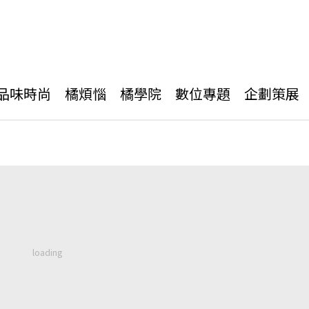
品味時尚
橘煩惱
橘學院
數位專題
企劃策展