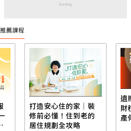
推薦課程
遺
報
打造安心住的家｜裝
財
一
修前必懂！住到老的
產
一
居住規劃全攻略