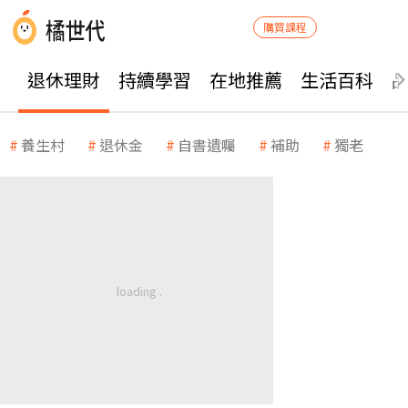
購買課程
退休理財
持續學習
在地推薦
生活百科
養生村
退休金
自書遺囑
補助
獨老