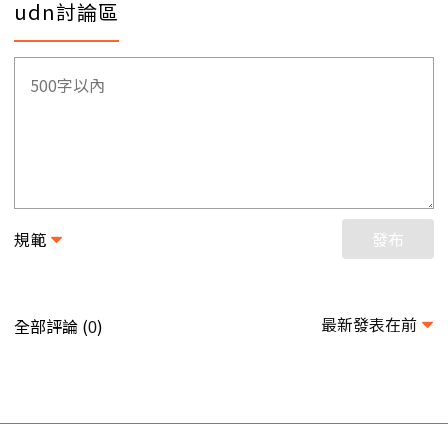
udn討論區
規範
發布
最新發表在前
全部評論 (
)
0