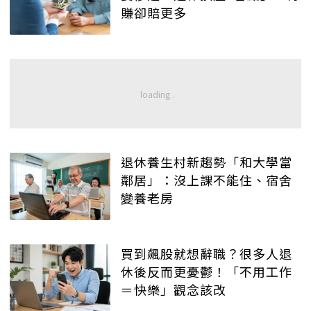
賺卻賠更多
退休養生村新趨勢「和大學當
鄰居」：沒上課不能住、宿舍
變養老房
買到飆股就想辭職？很多人退
休後反而更憂鬱！「不用工作
＝快樂」觀念該改