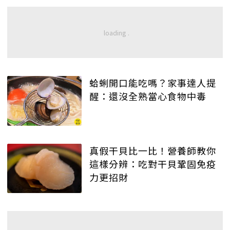
蛤蜊開口能吃嗎？家事達人提
醒：還沒全熟當心食物中毒
真假干貝比一比！營養師教你
這樣分辨：吃對干貝鞏固免疫
力更招財