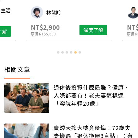
先
毒生活
林黛羚
NT$2,900
NT$
深度了解
了解
原價
NT$5,600
原價
N
相關文章
退休後投資什麼最賺？健康、
人際都要有！老夫妻這樣過
「容貌年輕20歲」
賣透天換大樓竟後悔！72歲夫
妻慘遇「退休換屋3盲點」：有