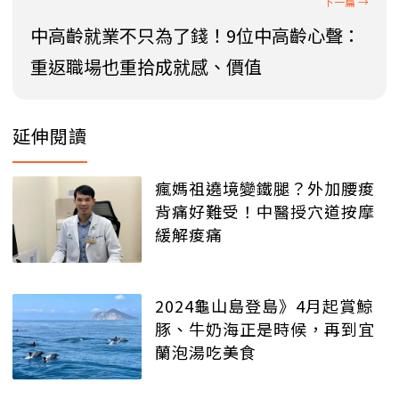
中高齡就業不只為了錢！9位中高齡心聲：
重返職場也重拾成就感、價值
延伸閱讀
瘋媽祖遶境變鐵腿？外加腰痠
背痛好難受！中醫授穴道按摩
緩解痠痛
2024龜山島登島》4月起賞鯨
豚、牛奶海正是時候，再到宜
蘭泡湯吃美食