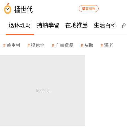
購買課程
退休理財
持續學習
在地推薦
生活百科
養生村
退休金
自書遺囑
補助
獨老