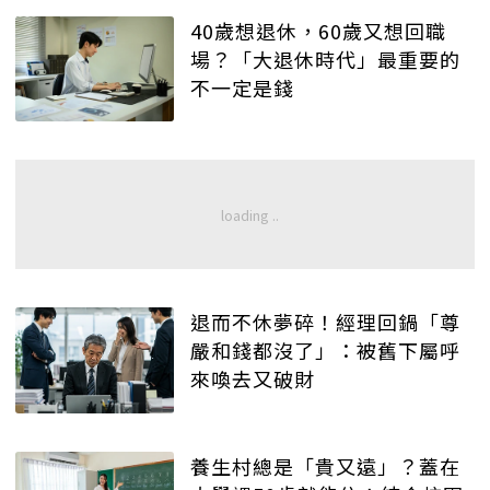
40歲想退休，60歲又想回職
場？「大退休時代」最重要的
不一定是錢
退而不休夢碎！經理回鍋「尊
嚴和錢都沒了」：被舊下屬呼
來喚去又破財
養生村總是「貴又遠」？蓋在