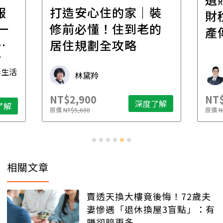
報
打造安心住的家｜裝
財
一
修前必懂！住到老的
產
一
居住規劃全攻略
先
毒生活
林黛羚
NT$2,900
NT$
深度了解
了解
原價
NT$5,600
原價
N
相關文章
賣透天換大樓竟後悔！72歲夫
妻慘遇「退休換屋3盲點」：有
賺卻賠更多