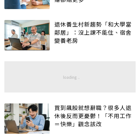
退休養生村新趨勢「和大學當
鄰居」：沒上課不能住、宿舍
變養老房
買到飆股就想辭職？很多人退
休後反而更憂鬱！「不用工作
＝快樂」觀念該改