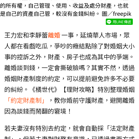
的所有權，自己管理、使用、收益及處分財產，也就
是自己的資產自己管，較沒有金錢糾紛。 圖／freepik
用LINE傳送
王力宏和李靜蕾
離婚
一事，延燒華人市場，眾
人都在看戲吃瓜，爭吵的癥結點除了對婚姻大小
事的控訴之外，財產、房子也成為其中的爭端。
離婚談到錢，一定會撕破臉嗎？其實不然，透過
婚姻財產制度的約定，可以提前避免許多不必要
的糾紛。《橘世代》【理財攻略】特別整理婚姻
「約定財產制」
，教你婚前守護財產，避開離婚
因為談錢而鬧翻的窘境！
若夫妻沒有特別去約定，就會自動採「法定財產
制」，但若夫妻對財務有意識，已透過書面方式