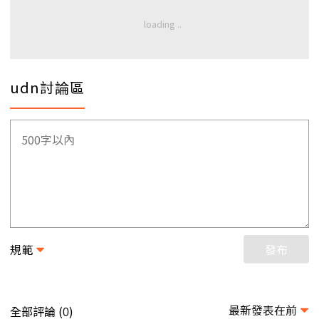
udn討論區
規範
發布
最新發表在前
全部評論 (
)
0