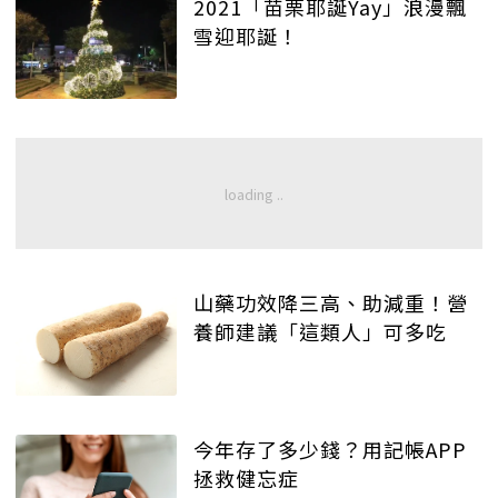
2021「苗栗耶誕Yay」浪漫飄
雪迎耶誕！
山藥功效降三高、助減重！營
養師建議「這類人」可多吃
今年存了多少錢？用記帳APP
拯救健忘症