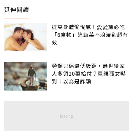
延伸閱讀
提高身體愉悅感！愛愛前必吃
「6食物」這蔬菜不浪漫卻超有
效
勞保只保最低級距，過世後家
人多領20萬給付？單親孤女嚇
到：以為是詐騙