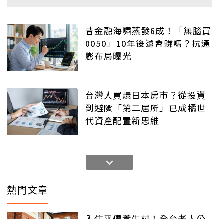
昔金融海嘯蒸發6成！「無腦買
0050」10年後還會賺嗎？抗通
膨布局曝光
台灣人買爆日本房市？從投資
到避險「第二居所」已成橘世
代資產配置新思維
熱門文章
入住平價養生村！全台老人公