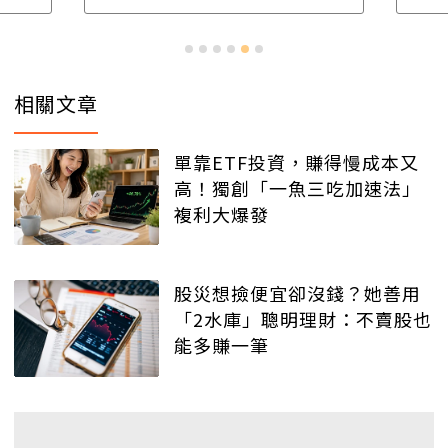
相關文章
單靠ETF投資，賺得慢成本又
高！獨創「一魚三吃加速法」
複利大爆發
股災想撿便宜卻沒錢？她善用
「2水庫」聰明理財：不賣股也
能多賺一筆