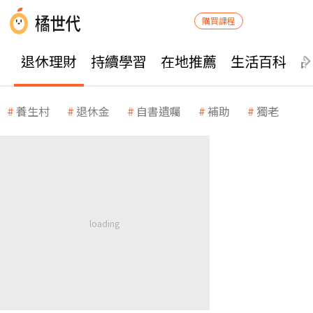
購買課程
退休理財
持續學習
在地推薦
生活百科
養生村
退休金
自書遺囑
補助
獨老