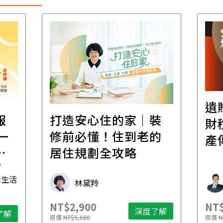
遺
報
打造安心住的家｜裝
財
一
修前必懂！住到老的
產
一
居住規劃全攻略
先
毒生活
林黛羚
NT$2,900
NT$
深度了解
了解
原價
NT$5,600
原價
N