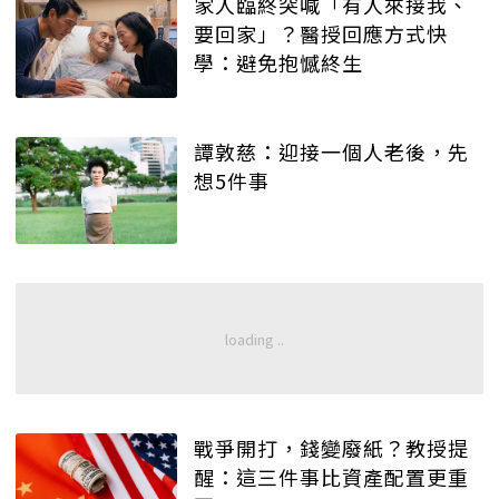
家人臨終突喊「有人來接我、
要回家」？醫授回應方式快
學：避免抱憾終生
譚敦慈：迎接一個人老後，先
想5件事
戰爭開打，錢變廢紙？教授提
醒：這三件事比資產配置更重