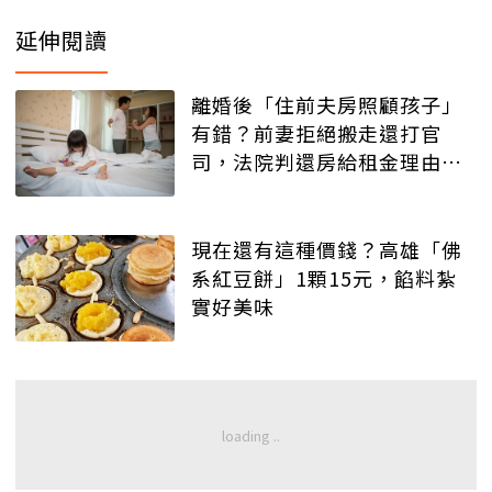
延伸閱讀
離婚後「住前夫房照顧孩子」
有錯？前妻拒絕搬走還打官
司，法院判還房給租金理由曝
光
現在還有這種價錢？高雄「佛
系紅豆餅」1顆15元，餡料紮
實好美味