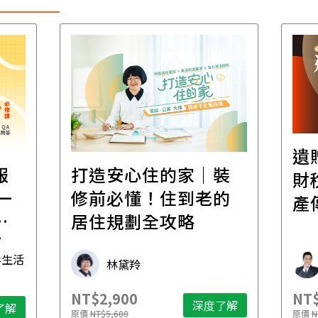
遺
報
打造安心住的家｜裝
財
一
修前必懂！住到老的
產
一
居住規劃全攻略
先
毒生活
林黛羚
NT$2,900
NT$
深度了解
了解
原價
NT$5,600
原價
N