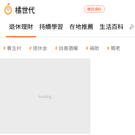
購買課程
退休理財
持續學習
在地推薦
生活百科
養生村
退休金
自書遺囑
補助
獨老