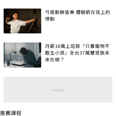
弓道動靜皆美 體驗箭在弦上的
悸動
月薪16萬上班族「只養寵物不
敢生小孩」全台37萬雙貸族未
來在哪？
推薦課程