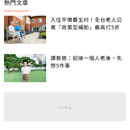
熱門文章
入住平價養生村！全台老人公
寓「政策型補助」最高打5折
譚敦慈：迎接一個人老後，先
想5件事