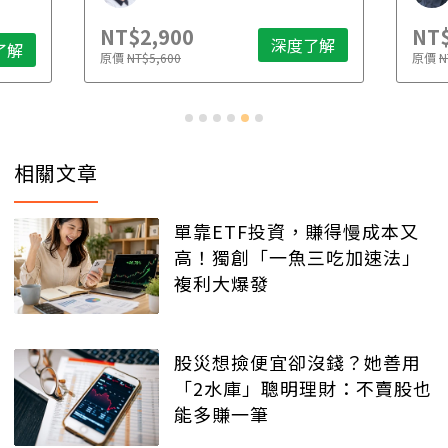
NT$2,900
NT$
深度了解
了解
原價
NT$5,600
原價
N
相關文章
單靠ETF投資，賺得慢成本又
高！獨創「一魚三吃加速法」
複利大爆發
股災想撿便宜卻沒錢？她善用
「2水庫」聰明理財：不賣股也
能多賺一筆