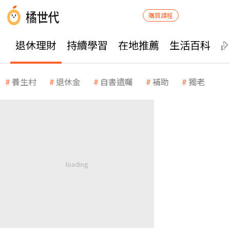
購買課程
退休理財
持續學習
在地推薦
生活百科
養生村
退休金
自書遺囑
補助
獨老