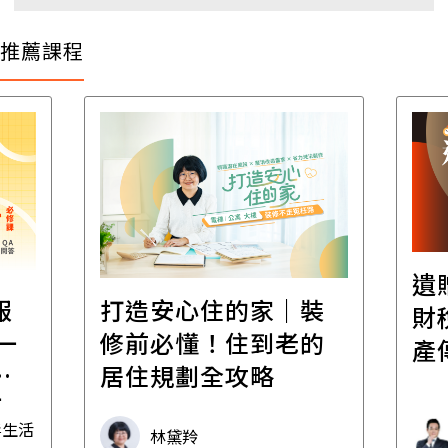
推薦課程
遺
報
打造安心住的家｜裝
財
一
修前必懂！住到老的
產
一
居住規劃全攻略
先
毒生活
林黛羚