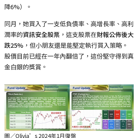
降6%）。
同月，她買入了一支低負債率、高增長率、高利
潤率的
資訊安全股票
，這支股票在
財報公佈後大
跌25%
，但小朋友還是能堅定執行買入策略。
股價目前已經在一年內翻倍了，這份堅守得到真
金白銀的獎賞。
圖／Olivia’s 2024年1月復盤