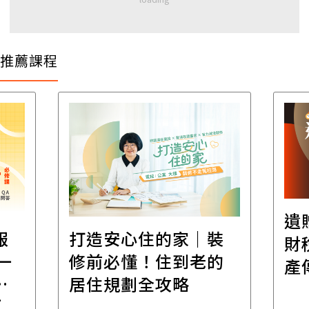
推薦課程
遺
報
打造安心住的家｜裝
財
一
修前必懂！住到老的
產
一
居住規劃全攻略
先