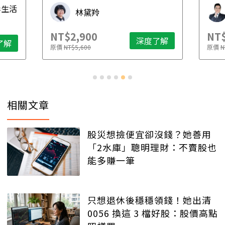
毒生活
林黛羚
NT$2,900
NT$
深度了解
了解
原價
NT$5,600
原價
N
相關文章
股災想撿便宜卻沒錢？她善用
「2水庫」聰明理財：不賣股也
能多賺一筆
只想退休後穩穩領錢！她出清
0056 換這 3 檔好股：股價高點