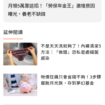
月領5萬靠這招！「勞保年金王」激增原因
曝光，養老不缺錢
延伸閱讀
不是天天洗就夠了！內褲清潔5
方法：「做錯」恐私密處細菌
感染
物價狂飆只會省錢不夠！3步驟
擺脫月光族，存到夢幻基金