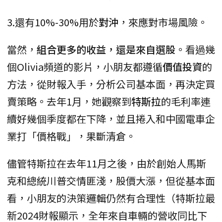
3.還有10%-30%用於
對沖
，來應對市場風險。
當然，
組合更多的收益，還是來自選股
。看過幾
個Olivia頻道的影片，小朋友都遵循
價值投資
的
方法，從財報入手，分析公司基本面，再決定買
賣策略。去年1月，她觀察到
特斯拉
的毛利率連
續好幾個季度都在下降，並且捲入和中國電車企
業打「價格戰」，果斷清倉。
儘管特斯拉在去年11月之後，由於創始人馬斯
克和總統川普交情匪淺，股價大漲，但從基本面
看，小朋友的決策邏輯仍然有合理性（特斯拉最
新2024財報顯示，全年來自車輛的營收同比下