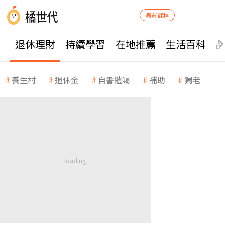
購買課程
退休理財
持續學習
在地推薦
生活百科
養生村
退休金
自書遺囑
補助
獨老