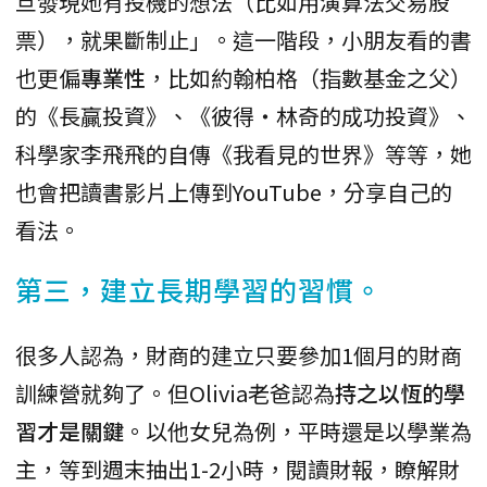
旦發現她有投機的想法（比如用演算法交易股
票），就果斷制止」。這一階段，小朋友看的書
也更偏
專業性
，比如約翰柏格（指數基金之父）
的《長贏投資》、《彼得‧林奇的成功投資》、
科學家李飛飛的自傳《我看見的世界》等等，她
也會把讀書影片上傳到YouTube，分享自己的
看法。
第三，建立長期學習的習慣。
很多人認為，財商的建立只要參加1個月的財商
訓練營就夠了。但Olivia老爸認為
持之以恆的學
習才是關鍵
。以他女兒為例，平時還是以學業為
主，等到週末抽出1-2小時，閱讀財報，瞭解財