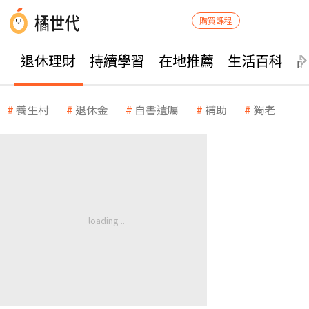
購買課程
退休理財
持續學習
在地推薦
生活百科
養生村
退休金
自書遺囑
補助
獨老