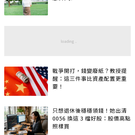
戰爭開打，錢變廢紙？教授提
醒：這三件事比資產配置更重
要！
只想退休後穩穩領錢！她出清
0056 換這 3 檔好股：股價高點
照樣買