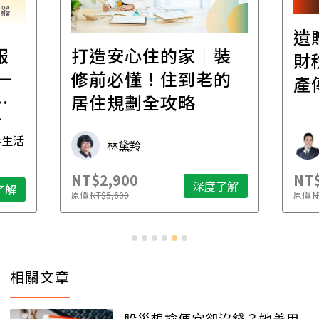
遺
報
打造安心住的家｜裝
財
一
修前必懂！住到老的
產
一
居住規劃全攻略
先
毒生活
林黛羚
NT$2,900
NT$
深度了解
了解
原價
NT$5,600
原價
N
相關文章
股災想撿便宜卻沒錢？她善用