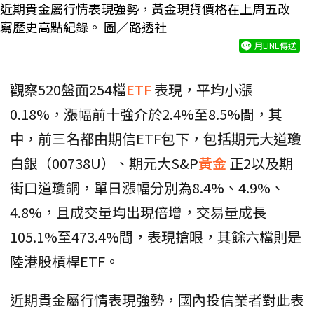
近期貴金屬行情表現強勢，黃金現貨價格在上周五改
寫歷史高點紀錄。 圖／路透社
用LINE傳送
觀察520盤面254檔
ETF
表現，平均小漲
0.18%，漲幅前十強介於2.4%至8.5%間，其
中，前三名都由期信ETF包下，包括期元大道瓊
白銀（00738U）、期元大S&P
黃金
正2以及期
街口道瓊銅，單日漲幅分別為8.4%、4.9%、
4.8%，且成交量均出現倍增，交易量成長
105.1%至473.4%間，表現搶眼，其餘六檔則是
陸港股槓桿ETF。
近期貴金屬行情表現強勢，國內投信業者對此表