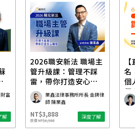
2026職安新法 職場主
【
管升級課：管理不踩
名
傳
雷，帶你打造安心職
個
場
個
 財富
業鑫法律事務所所長 金牌律
想
師 陳業鑫
NT$3,888
了解
深度了解
原價
NT$6,588