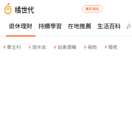
購買課程
退休理財
持續學習
在地推薦
生活百科
養生村
退休金
自書遺囑
補助
獨老