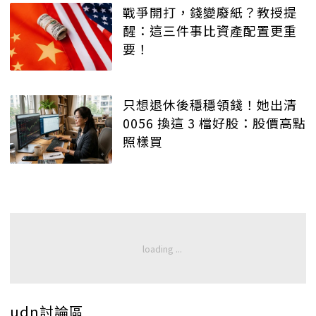
戰爭開打，錢變廢紙？教授提
醒：這三件事比資產配置更重
要！
只想退休後穩穩領錢！她出清
0056 換這 3 檔好股：股價高點
照樣買
udn討論區