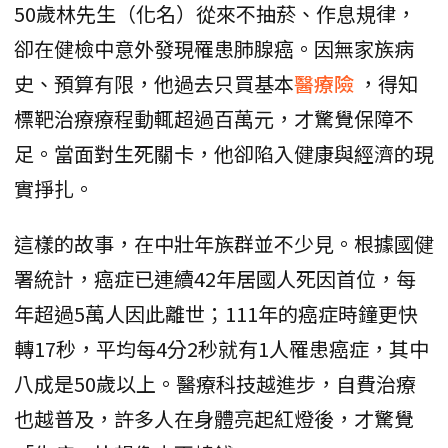
50歲林先生（化名）從來不抽菸、作息規律，
卻在健檢中意外發現罹患肺腺癌。因無家族病
史、預算有限，他過去只買基本
醫療險
，得知
標靶治療療程動輒超過百萬元，才驚覺保障不
足。當面對生死關卡，他卻陷入健康與經濟的現
實掙扎。
這樣的故事，在中壯年族群並不少見。根據國健
署統計，癌症已連續42年居國人死因首位，每
年超過5萬人因此離世；111年的癌症時鐘更快
轉17秒，平均每4分2秒就有1人罹患癌症，其中
八成是50歲以上。醫療科技越進步，自費治療
也越普及，許多人在身體亮起紅燈後，才驚覺