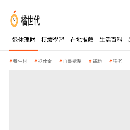
退休理財
持續學習
在地推薦
生活百科
養生村
退休金
自書遺囑
補助
獨老