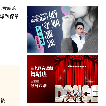
未考慮的
.導致保單
員後，