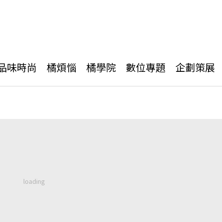
品味時尚
橘煩惱
橘學院
數位專題
企劃策展