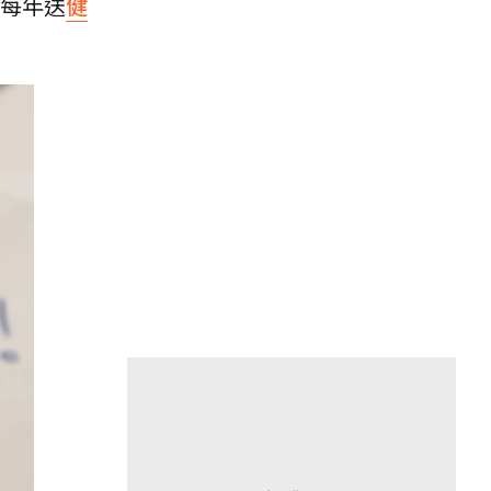
每年送
健