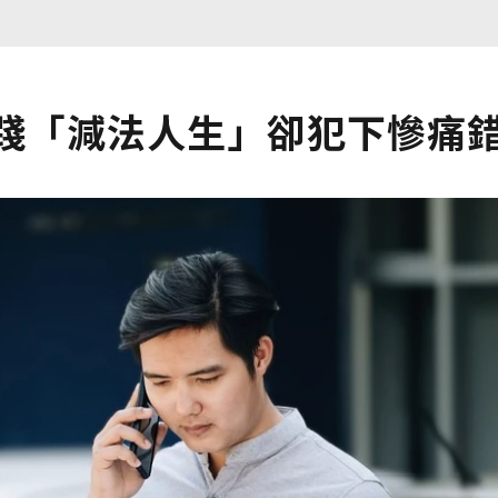
實踐「減法人生」卻犯下慘痛