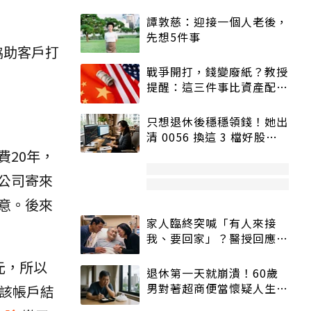
譚敦慈：迎接一個人老後，
先想5件事
協助客戶打
戰爭開打，錢變廢紙？教授
提醒：這三件事比資產配置
更重要！
只想退休後穩穩領錢！她出
清 0056 換這 3 檔好股：
股價高點照樣買
20年，
公司寄來
意。後來
家人臨終突喊「有人來接
我、要回家」？醫授回應方
式快學：避免抱憾終生
0元，所以
退休第一天就崩潰！60歲
男對著超商便當懷疑人生
該帳戶結
「一切好安靜」