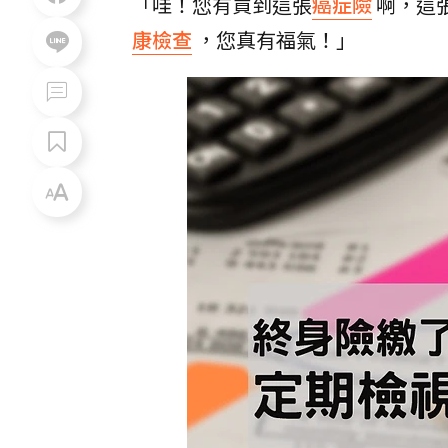
「哇！您有買到這張
癌症險
啊，這
康檢查
，您真有福氣！」