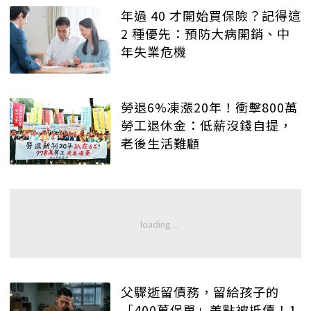
年過 40 才開始買保險？記得這
2 種優先：預防大病開銷、中
年失業危機
勞退6%凍漲20年！衝擊800萬
勞工退休金：低薪沒錢自提，
老後生活難顧
父驟逝留債務，留給孩子的
「400萬保單」差點被抵債！1