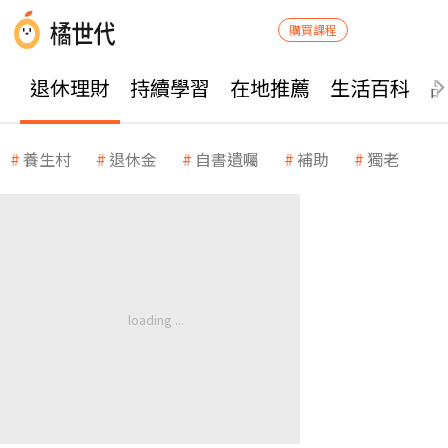
購買課程
退休理財
持續學習
在地推薦
生活百科
養生村
退休金
自書遺囑
補助
獨老