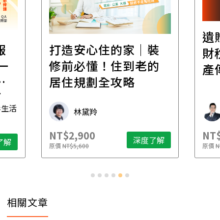
遺
報
打造安心住的家｜裝
財
一
修前必懂！住到老的
產
一
居住規劃全攻略
先
毒生活
林黛羚
NT$2,900
NT$
深度了解
了解
原價
NT$5,600
原價
N
相關文章