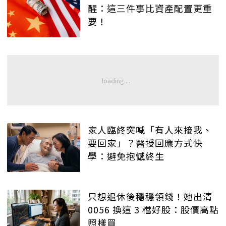
醒：這三件事比資產配置更重
要！
家人臨終突喊「有人來接我、
要回家」？醫授回應方式快
學：避免抱憾終生
只想退休後穩穩領錢！她出清
0056 換這 3 檔好股：股價高點
照樣買