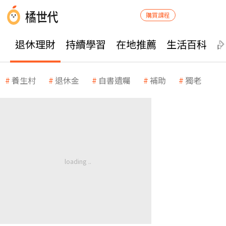
購買課程
退休理財
持續學習
在地推薦
生活百科
養生村
退休金
自書遺囑
補助
獨老