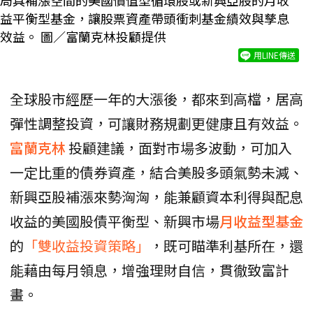
局具補漲空間的美國價值型循環股或新興亞股的月收
益平衡型基金，讓股票資產帶頭衝刺基金績效與孳息
效益。 圖／富蘭克林投顧提供
用LINE傳送
全球股市經歷一年的大漲後，都來到高檔，居高
彈性調整投資，可讓財務規劃更健康且有效益。
富蘭克林
投顧建議，面對市場多波動，可加入
一定比重的債券資產，結合美股多頭氣勢未減、
新興亞股補漲來勢洶洶，能兼顧資本利得與配息
收益的美國股債平衡型、新興市場
月收益型基金
的
「雙收益投資策略」
，既可瞄準利基所在，還
能藉由每月領息，增強理財自信，貫徹致富計
畫。