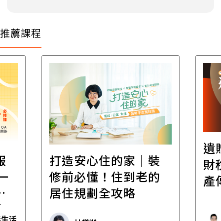
推薦課程
遺
報
打造安心住的家｜裝
財
一
修前必懂！住到老的
產
一
居住規劃全攻略
先
毒生活