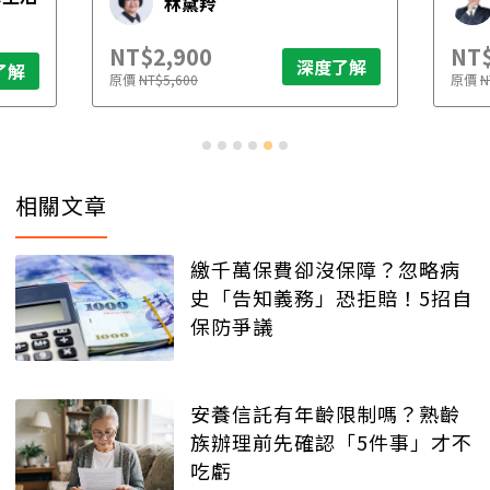
林黛羚
NT$2,900
NT$
深度了解
了解
原價
NT$5,600
原價
N
相關文章
繳千萬保費卻沒保障？忽略病
史「告知義務」恐拒賠！5招自
保防爭議
安養信託有年齡限制嗎？熟齡
族辦理前先確認「5件事」才不
吃虧