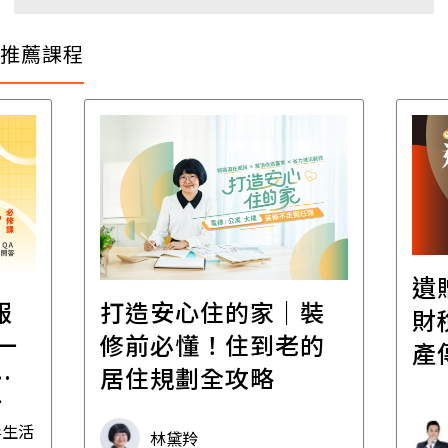
推薦課程
遺
報
打造安心住的家｜裝
財
一
修前必懂！住到老的
產
一
居住規劃全攻略
先
毒生活
林黛羚