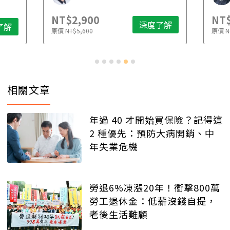
NT$2,900
NT$
深度了解
了解
原價
NT$5,600
原價
N
相關文章
年過 40 才開始買保險？記得這
2 種優先：預防大病開銷、中
年失業危機
勞退6%凍漲20年！衝擊800萬
勞工退休金：低薪沒錢自提，
老後生活難顧