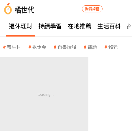
購買課程
退休理財
持續學習
在地推薦
生活百科
養生村
退休金
自書遺囑
補助
獨老