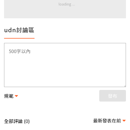
udn討論區
規範
發布
最新發表在前
全部評論 (
)
0