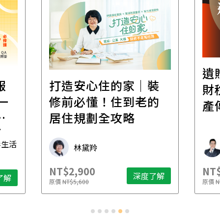
遺
報
打造安心住的家｜裝
財
一
修前必懂！住到老的
產
一
居住規劃全攻略
先
毒生活
林黛羚
NT$2,900
NT$
深度了解
了解
原價
NT$5,600
原價
N