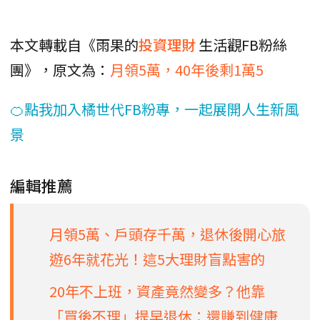
本文轉載自《雨果的
投資理財
生活觀FB粉絲
團》，原文為：
月領5萬，40年後剩1萬5
🍊點我加入橘世代FB粉專，一起展開人生新風
景
編輯推薦
月領5萬、戶頭存千萬，退休後開心旅
遊6年就花光！這5大理財盲點害的
20年不上班，資產竟然變多？他靠
「買後不理」提早退休：還賺到健康