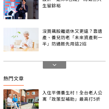
生留餘裕
沒買飆股離退休又更遠？靠遺
產、養兒防老「未來資產剩一
半」防通膨先用這2招
熱門文章
入住平價養生村！全台老人公
寓「政策型補助」最高打5折