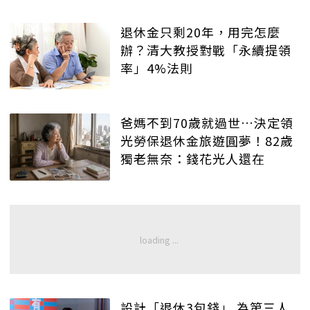
退休金只剩20年，用完怎麼
辦？清大教授對戰「永續提領
率」4%法則
爸媽不到70歲就過世…決定領
光勞保退休金旅遊圓夢！82歲
獨老無奈：錢花光人還在
設計「退休3包錢」 為第三人