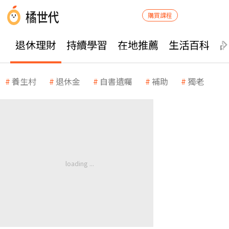
購買課程
退休理財
持續學習
在地推薦
生活百科
養生村
退休金
自書遺囑
補助
獨老