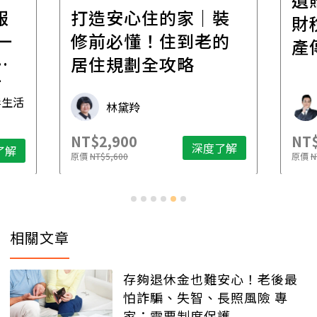
報
打造安心住的家｜裝
財
一
修前必懂！住到老的
產
一
居住規劃全攻略
先
毒生活
林黛羚
NT$2,900
NT$
深度了解
了解
原價
NT$5,600
原價
N
相關文章
存夠退休金也難安心！老後最
怕詐騙、失智、長照風險 專
家：需要制度保護