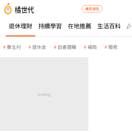
購買課程
退休理財
持續學習
在地推薦
生活百科
養生村
退休金
自書遺囑
補助
獨老