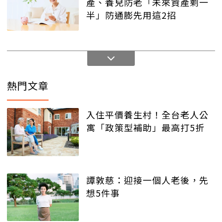
產、養兒防老「未來資產剩一
半」防通膨先用這2招
熱門文章
入住平價養生村！全台老人公
寓「政策型補助」最高打5折
譚敦慈：迎接一個人老後，先
想5件事