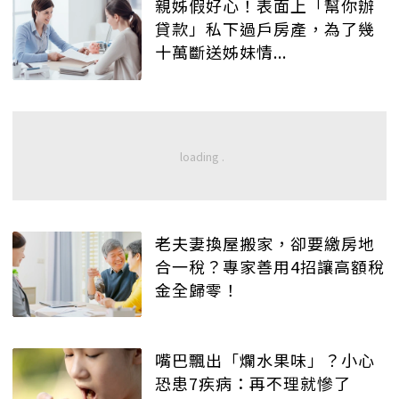
親姊假好心！表面上「幫你辦
貸款」私下過戶房產，為了幾
十萬斷送姊妹情...
老夫妻換屋搬家，卻要繳房地
合一稅？專家善用4招讓高額稅
金全歸零！
嘴巴飄出「爛水果味」？小心
恐患7疾病：再不理就慘了