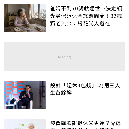
爸媽不到70歲就過世…決定領
光勞保退休金旅遊圓夢！82歲
獨老無奈：錢花光人還在
設計「退休3包錢」 為第三人
生留餘裕
沒買飆股離退休又更遠？靠遺