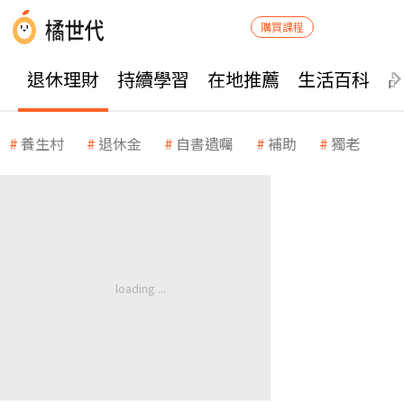
購買課程
退休理財
持續學習
在地推薦
生活百科
養生村
退休金
自書遺囑
補助
獨老