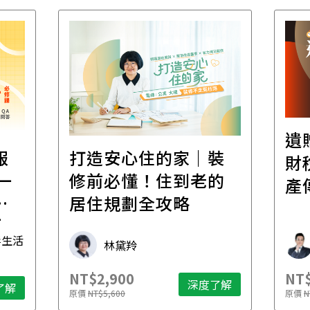
遺
報
打造安心住的家｜裝
財
一
修前必懂！住到老的
產
一
居住規劃全攻略
先
毒生活
林黛羚
NT$2,900
NT$
深度了解
了解
原價
NT$5,600
原價
N