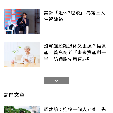
設計「退休3包錢」 為第三人
生留餘裕
沒買飆股離退休又更遠？靠遺
產、養兒防老「未來資產剩一
半」防通膨先用這2招
熱門文章
譚敦慈：迎接一個人老後，先