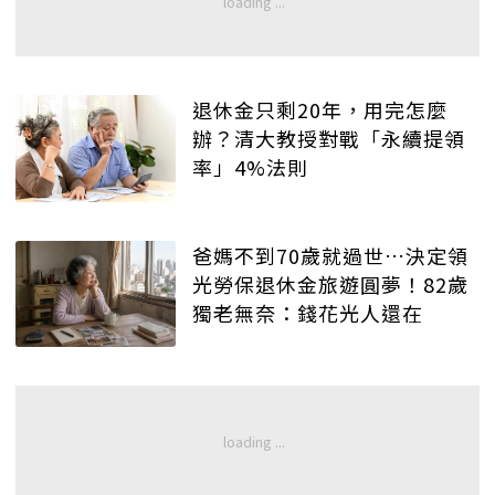
退休金只剩20年，用完怎麼
辦？清大教授對戰「永續提領
率」4%法則
爸媽不到70歲就過世…決定領
光勞保退休金旅遊圓夢！82歲
獨老無奈：錢花光人還在