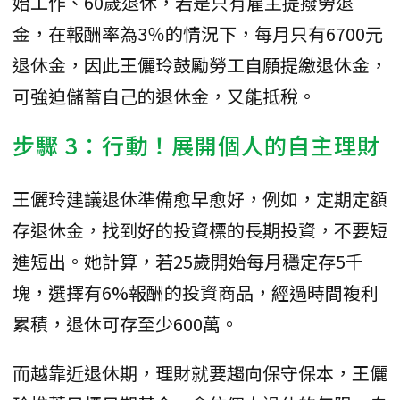
始工作、60歲退休，若是只有雇主提撥勞退
金，在報酬率為3％的情況下，每月只有6700元
退休金，因此王儷玲鼓勵勞工自願提繳退休金，
可強迫儲蓄自己的退休金，又能抵稅。
步驟 3：行動！展開個人的自主理財
王儷玲建議退休準備愈早愈好，例如，定期定額
存退休金，找到好的投資標的長期投資，不要短
進短出。她計算，若25歲開始每月穩定存5千
塊，選擇有6%報酬的投資商品，經過時間複利
累積，退休可存至少600萬。
而越靠近退休期，理財就要趨向保守保本，王儷