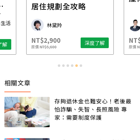
一
居住規劃全攻略
先
毒生活
林黛羚
NT$2,900
NT$
深度了解
了解
原價
NT$5,600
原價
N
相關文章
存夠退休金也難安心！老後最
怕詐騙、失智、長照風險 專
家：需要制度保護