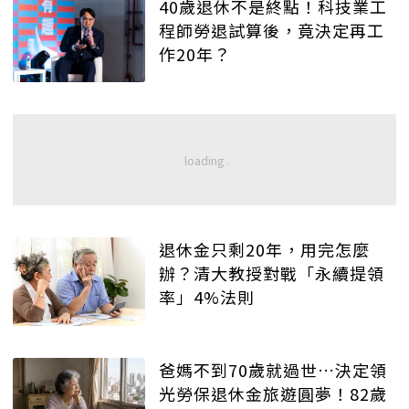
40歲退休不是終點！科技業工
程師勞退試算後，竟決定再工
作20年？
退休金只剩20年，用完怎麼
辦？清大教授對戰「永續提領
率」4%法則
爸媽不到70歲就過世…決定領
光勞保退休金旅遊圓夢！82歲