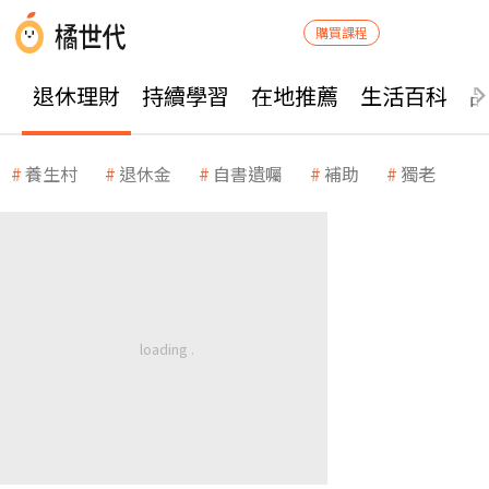
購買課程
退休理財
持續學習
在地推薦
生活百科
養生村
退休金
自書遺囑
補助
獨老