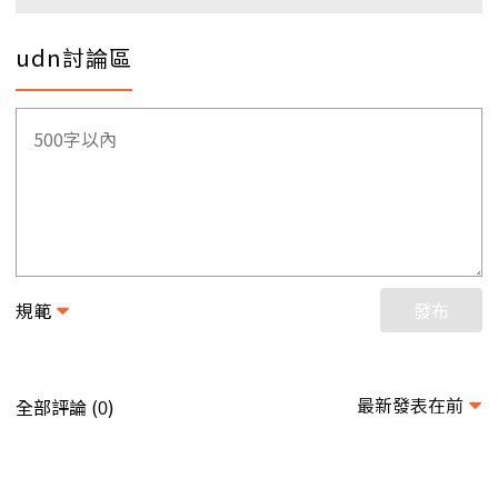
udn討論區
規範
發布
最新發表在前
全部評論 (
)
0