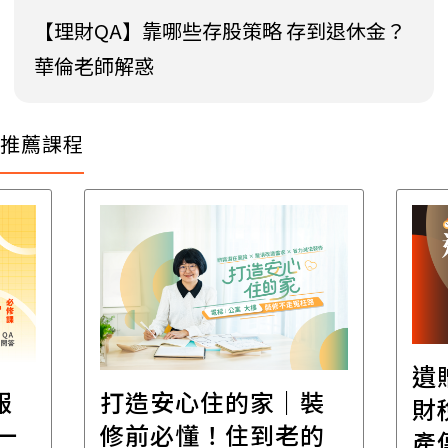
【理財QA】靠哪些存股策略 存到退休金？
華倫老師解惑
推薦課程
遺
報
打造安心住的家｜裝
財
一
修前必懂！住到老的
產