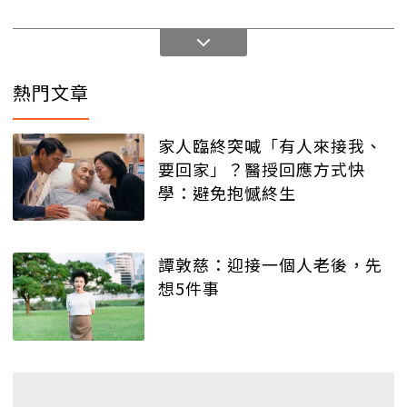
熱門文章
家人臨終突喊「有人來接我、
要回家」？醫授回應方式快
學：避免抱憾終生
譚敦慈：迎接一個人老後，先
想5件事