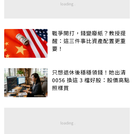
戰爭開打，錢變廢紙？教授提
醒：這三件事比資產配置更重
要！
只想退休後穩穩領錢！她出清
0056 換這 3 檔好股：股價高點
照樣買