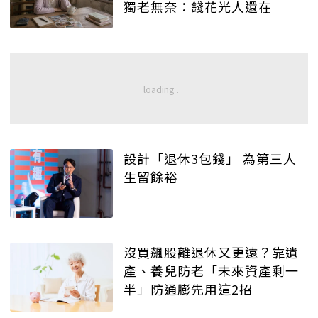
獨老無奈：錢花光人還在
設計「退休3包錢」 為第三人
生留餘裕
沒買飆股離退休又更遠？靠遺
產、養兒防老「未來資產剩一
半」防通膨先用這2招