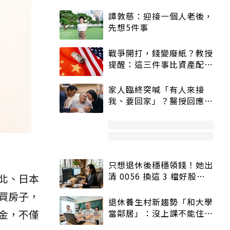
譚敦慈：迎接一個人老後，
先想5件事
戰爭開打，錢變廢紙？教授
提醒：這三件事比資產配置
更重要！
家人臨終突喊「有人來接
我、要回家」？醫授回應方
式快學：避免抱憾終生
只想退休後穩穩領錢！她出
清 0056 換這 3 檔好股：
北、日本
股價高點照樣買
買房子，
退休養生村新趨勢「和大學
當鄰居」：沒上課不能住、
金，不僅
宿舍變養老房