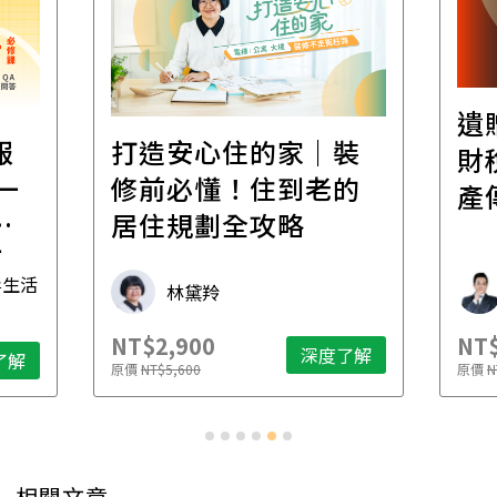
遺
報
打造安心住的家｜裝
財
一
修前必懂！住到老的
產
一
居住規劃全攻略
先
毒生活
林黛羚
NT$2,900
NT$
深度了解
了解
原價
NT$5,600
原價
N
相關文章