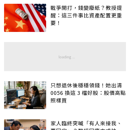
戰爭開打，錢變廢紙？教授提
醒：這三件事比資產配置更重
要！
只想退休後穩穩領錢！她出清
0056 換這 3 檔好股：股價高點
照樣買
家人臨終突喊「有人來接我、