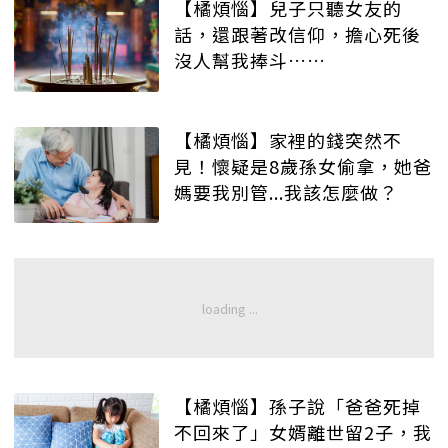
【橘煩惱】兒子只聽女友的
話，還跟著改信仰，擔心死後
沒人幫我捧斗……
【橘煩惱】家裡的錢突然不
見！懷疑是8歲孫女偷拿，她爸
媽要我別管...我該怎麼做？
【橘煩惱】孫子說「爸爸死掉
不回來了」女婿離世留2子，我