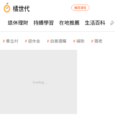
購買課程
退休理財
持續學習
在地推薦
生活百科
養生村
退休金
自書遺囑
補助
獨老