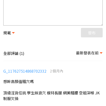
規範
發布
最新發表在前
全部評論 (
)
1
G_117627514868702332
2 個月內
想幹高顏值騷穴嗎
頂級淫貨任挑 學生妹浪穴 模特長腿 網美騷腰 空姐深喉 JK
制服欠操