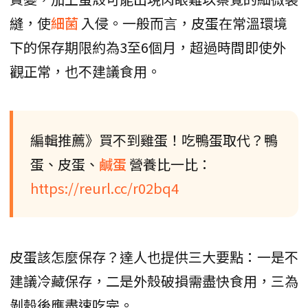
縫，使
細菌
入侵。一般而言，皮蛋在常溫環境
下的保存期限約為3至6個月，超過時間即使外
觀正常，也不建議食用。
編輯推薦》買不到雞蛋！吃鴨蛋取代？鴨
蛋、皮蛋、
鹹蛋
營養比一比：
https://reurl.cc/r02bq4
皮蛋該怎麼保存？達人也提供三大要點：一是不
建議冷藏保存，二是外殼破損需盡快食用，三為
剝殼後應盡速吃完。