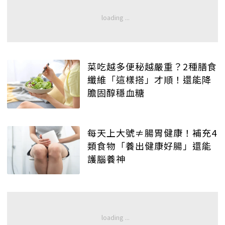
菜吃越多便秘越嚴重？2種膳食
纖維「這樣搭」才順！還能降
膽固醇穩血糖
每天上大號≠腸胃健康！補充4
類食物「養出健康好腸」還能
護腦養神