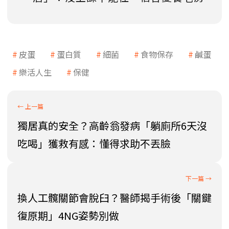
皮蛋
蛋白質
細菌
食物保存
鹹蛋
樂活人生
保健
獨居真的安全？高齡翁發病「躺廁所6天沒
吃喝」獲救有感：懂得求助不丟臉
換人工髖關節會脫臼？醫師揭手術後「關鍵
復原期」4NG姿勢別做