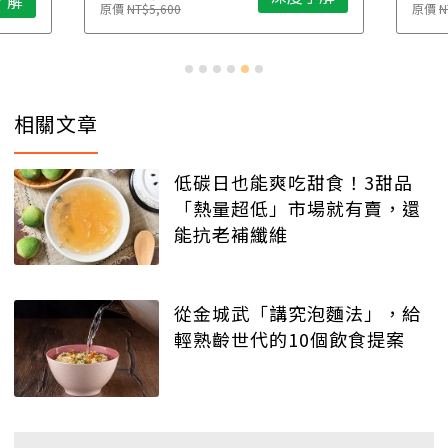
了解
原價
NT$5,600
原價
N
相關文章
低碳日也能爽吃甜食！3甜品
「熱量超低」市場就有賣，還
能抗老補纖維
從金城武「講究泡麵法」，給
輕熟齡世代的10個飲食提案