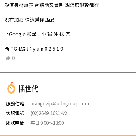
顏值身材爆表 超聽話又會叫 想怎麼狠幹都行
現在加我 快速幫你匹配
📍Google 搜尋：小 韻 外 送 茶
📩 TG 私訊：y u n 0 2 5 1 9
0
服務信箱
orangevip@udngroup.com
客服電話
(02)2649-1681按2
服務時間
每日 9:00～18:00