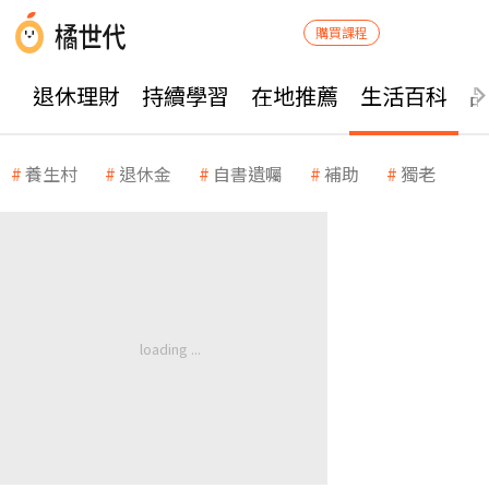
購買課程
退休理財
持續學習
在地推薦
生活百科
養生村
退休金
自書遺囑
補助
獨老