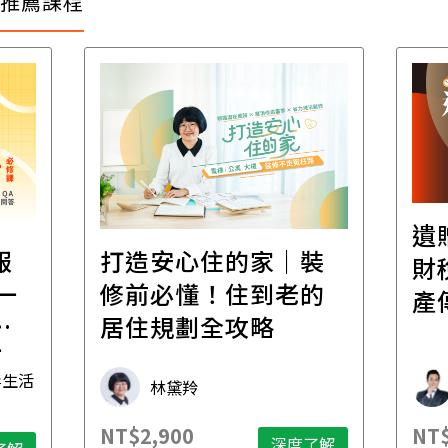
推薦課程
遺
報
打造安心住的家｜裝
財
一
修前必懂！住到老的
產
一
居住規劃全攻略
先
毒生活
林黛羚
NT$2,900
NT$
深度了解