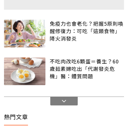
免疫力也會老化？把握5原則喚
醒修復力：可吃「這類食物」
降火消發炎
不吃肉改吃6顆蛋＝養生？60
歲茹素婦吃出「代謝發炎危
機」醫：體質問題
熱門文章