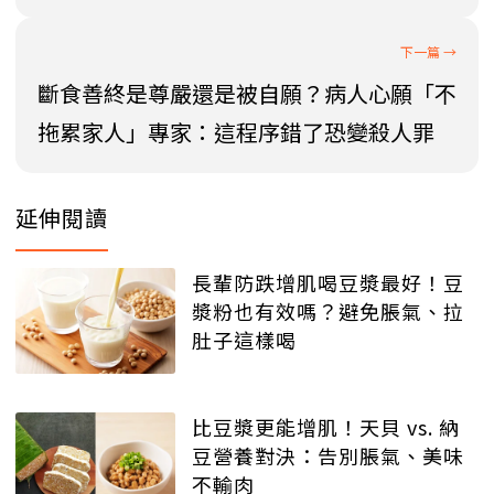
斷食善終是尊嚴還是被自願？病人心願「不
拖累家人」專家：這程序錯了恐變殺人罪
延伸閱讀
長輩防跌增肌喝豆漿最好！豆
漿粉也有效嗎？避免脹氣、拉
肚子這樣喝
比豆漿更能增肌！天貝 vs. 納
豆營養對決：告別脹氣、美味
不輸肉