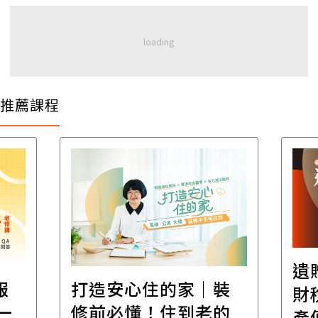
推薦課程
遺
報
打造安心住的家｜裝
財
一
修前必懂！住到老的
產