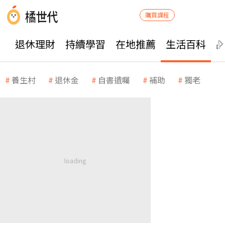
購買課程
退休理財
持續學習
在地推薦
生活百科
養生村
退休金
自書遺囑
補助
獨老