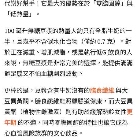
代謝好幫手！它最大的優勢在於「零膽固醇」與
「低熱量」。
100 毫升無糖豆漿的熱量大約只有全脂牛奶的一
半，且幾乎不含碳水化合物（僅約 0.7 克）。對
於正在減重、增肌減脂，或是執行低GI飲食的人
來說，無糖豆漿是非常完美的選擇，能提供滿滿
飽足感又不怕血糖劇烈波動。
更棒的是，豆漿含有牛奶沒有的
膳食纖維
與大
豆異黃酮。膳食纖維能照顧腸道健康，而大豆異
黃酮（植物性雌激素）則有助於緩解熟齡女性
更
年期
的不適，同時零膽固醇的特性也讓它成為
心血管風險族群的安心飲品。