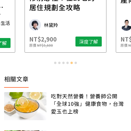
一
居住規劃全攻略
先
毒生活
林黛羚
NT$2,900
NT$
深度了解
了解
原價
NT$5,600
原價
N
相關文章
吃對天然營養！營養師公開
「全球10強」健康食物，台灣
愛玉也上榜