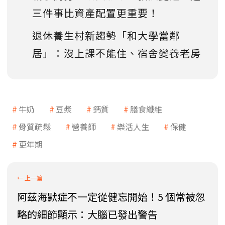
三件事比資產配置更重要！
退休養生村新趨勢「和大學當鄰
居」：沒上課不能住、宿舍變養老房
牛奶
豆漿
鈣質
膳食纖維
骨質疏鬆
營養師
樂活人生
保健
更年期
阿茲海默症不一定從健忘開始！5 個常被忽
略的細節顯示：大腦已發出警告