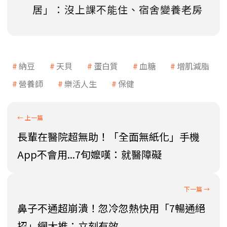
居」：沒上課不能住、宿舍變養老房
納豆
天貝
蛋白質
血糖
增肌減脂
營養師
樂活人生
保健
長輩在醫院超無助！「全面無紙化」手機
App不會用...7旬嬤嘆：就醫障礙
鼻子不通超崩潰！忽冷忽熱快用「7暢通絕
招」網大推：立刻有效