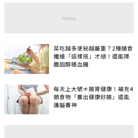
菜吃越多便秘越嚴重？2種膳食
纖維「這樣搭」才順！還能降
膽固醇穩血糖
每天上大號≠腸胃健康！補充4
類食物「養出健康好腸」還能
護腦養神