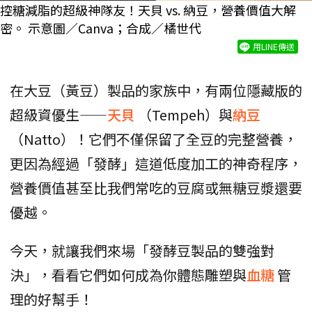
控糖減脂的超級神隊友！天貝 vs. 納豆，營養價值大解
密。 示意圖／Canva；合成／橘世代
用LINE傳送
在大豆（黃豆）製品的家族中，有兩位隱藏版的
超級資優生——
天貝
（Tempeh）與
納豆
（Natto）！它們不僅保留了全豆的完整營養，
更因為經過「發酵」這道低度加工的神奇程序，
營養價值甚至比我們常吃的豆腐或無糖豆漿還要
優越。
今天，就讓我們來場「發酵豆製品的雙強對
決」，看看它們如何成為你體態雕塑與
血糖
管
理的好幫手！