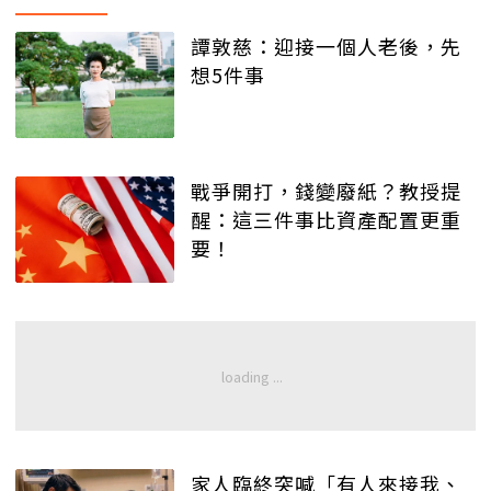
譚敦慈：迎接一個人老後，先
想5件事
戰爭開打，錢變廢紙？教授提
醒：這三件事比資產配置更重
要！
家人臨終突喊「有人來接我、