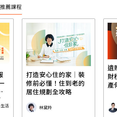
推薦課程
遺
報
打造安心住的家｜裝
財
一
修前必懂！住到老的
產
一
居住規劃全攻略
先
毒生活
林黛羚