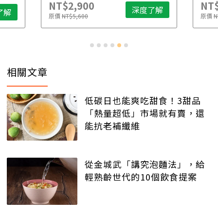
NT$2,900
NT$
深度了解
了解
原價
NT$5,600
原價
N
相關文章
低碳日也能爽吃甜食！3甜品
「熱量超低」市場就有賣，還
能抗老補纖維
從金城武「講究泡麵法」，給
輕熟齡世代的10個飲食提案