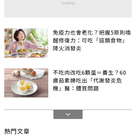
免疫力也會老化？把握5原則喚
醒修復力：可吃「這類食物」
降火消發炎
不吃肉改吃6顆蛋＝養生？60
歲茹素婦吃出「代謝發炎危
機」醫：體質問題
熱門文章