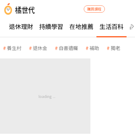
購買課程
退休理財
持續學習
在地推薦
生活百科
養生村
退休金
自書遺囑
補助
獨老