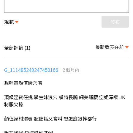
規範
發布
最新發表在前
全部評論 (
)
1
G_111485249247450166
2 個月內
想幹高顏值騷穴嗎
頂級淫貨任挑 學生妹浪穴 模特長腿 網美騷腰 空姐深喉 JK
制服欠操
顏值身材爆表 超聽話又會叫 想怎麼狠幹都行
現在加我 快速幫你匹配