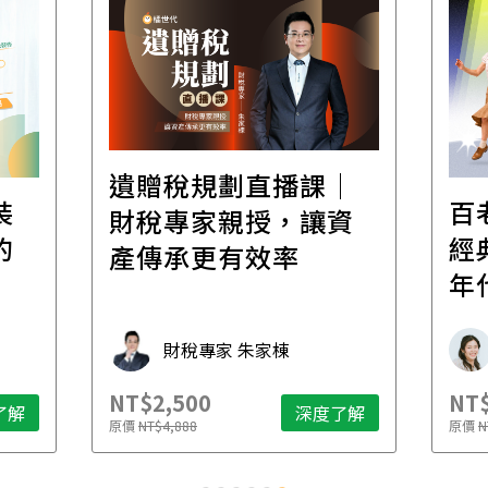
遺贈稅規劃直播課│
裝
百
財稅專家親授，讓資
的
經
產傳承更有效率
年
財稅專家 朱家棟
NT$2,500
NT$
了解
深度了解
原價
NT$4,888
原價
N