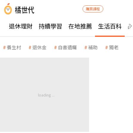
購買課程
退休理財
持續學習
在地推薦
生活百科
養生村
退休金
自書遺囑
補助
獨老