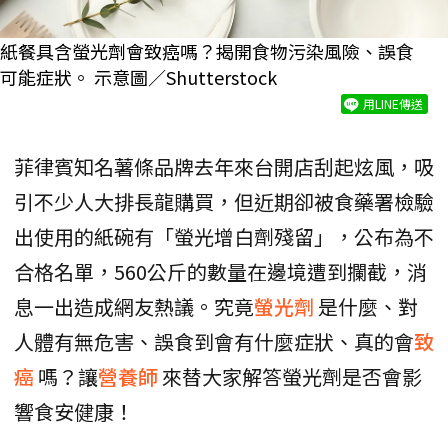
紙餐具含螢光劑會致癌嗎？揭開食物污染風險、誤食
可能症狀。 示意圖／Shutterstock
用LINE傳送
菲律賓知名薯條品牌去年來台開店刮起炫風，吸
引不少人大排長龍購買，但近期卻被食藥署檢驗
出使用的紙碗有「螢光增白劑殘留」，公布為不
合格名單，560公斤的數量在邊境遭到攔截，消
息一出造成網友熱議。究竟
螢光劑
是什麼、對
人體有無危害、誤食到會有什麼症狀、真的會
致
癌
嗎？讓
營養師
來替大家解答螢光劑是否會影
響食安健康！