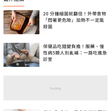
20 分鐘細菌就翻倍！外帶食物
「悶著更危險」加熱不一定能
殺菌
保健品吃錯變負擔！服藥、慢
性病5類人別亂補：一路吃進急
診室