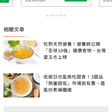
原價
NT$5,600
原價
N
相關文章
吃對天然營養！營養師公開
「全球10強」健康食物，台灣
愛玉也上榜
低碳日也能爽吃甜食！3甜品
「熱量超低」市場就有賣，還
能抗老補纖維