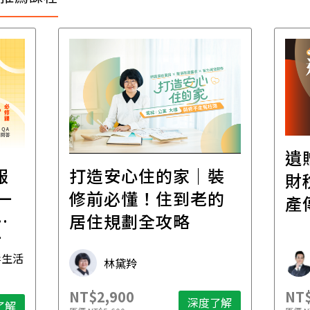
遺
報
打造安心住的家｜裝
財
一
修前必懂！住到老的
產
一
居住規劃全攻略
先
毒生活
林黛羚
NT$2,900
NT$
深度了解
了解