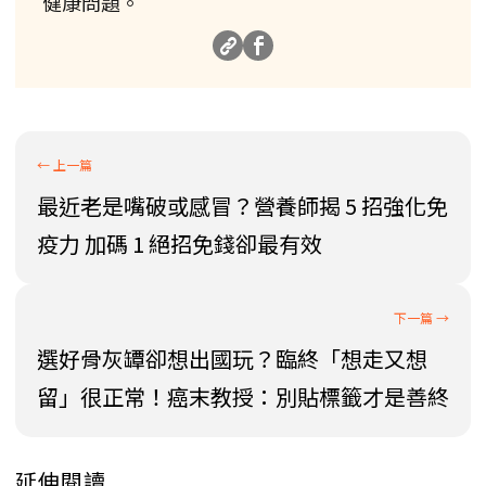
健康問題。
最近老是嘴破或感冒？營養師揭 5 招強化免
疫力 加碼 1 絕招免錢卻最有效
選好骨灰罈卻想出國玩？臨終「想走又想
留」很正常！癌末教授：別貼標籤才是善終
延伸閱讀