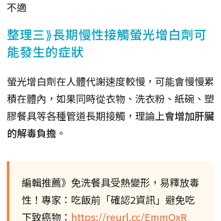
不適
整理三⟫長期慢性接觸螢光增白劑可
能發生的症狀
螢光增白劑在人體代謝速度較慢，可能會慢慢累
積在體內，如果同時從衣物、洗衣粉、紙碗、塑
膠餐具等各種管道長期接觸，理論上
會增加肝臟
的解毒負擔
。
編輯推薦》免洗餐具受熱變形，易釋放毒
性！專家：吃飯前「確認2資訊」避免吃
下致癌物：
https://reurl.cc/EmmQxR