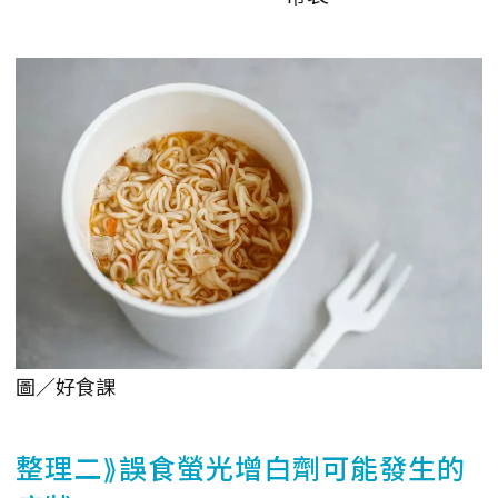
圖／好食課
整理二⟫誤食螢光增白劑可能發生的