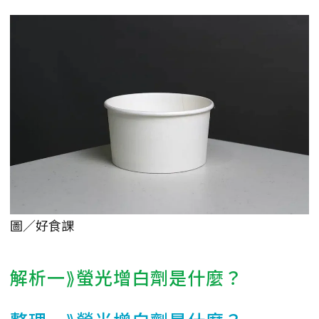
圖／好食課
解析一⟫螢光增白劑是什麼？