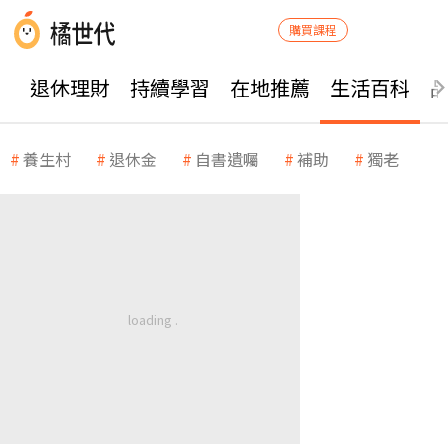
購買課程
退休理財
持續學習
在地推薦
生活百科
養生村
退休金
自書遺囑
補助
獨老