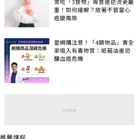
常吃「3食物」胃食道逆流更嚴
重！如何緩解？放著不管當心
癌變風險
愛網購注意！「4類物品」害全
家吸入有毒物質：紙箱油墨恐
釀血癌危機
推薦課程