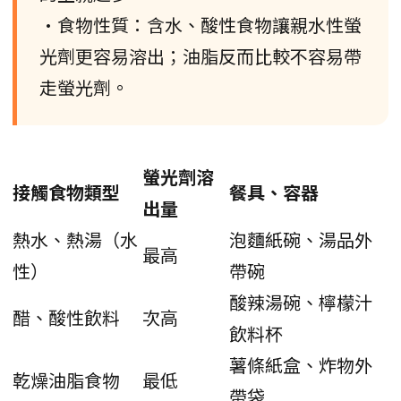
•食物性質：含水、酸性食物讓親水性螢
光劑更容易溶出；油脂反而比較不容易帶
走螢光劑。
螢光劑溶
接觸食物類型
餐具、容器
出量
熱水、熱湯（水
泡麵紙碗、湯品外
最高
性）
帶碗
酸辣湯碗、檸檬汁
醋、酸性飲料
次高
飲料杯
薯條紙盒、炸物外
乾燥油脂食物
最低
帶袋