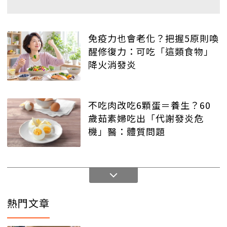
免疫力也會老化？把握5原則喚
醒修復力：可吃「這類食物」
降火消發炎
不吃肉改吃6顆蛋＝養生？60
歲茹素婦吃出「代謝發炎危
機」醫：體質問題
熱門文章