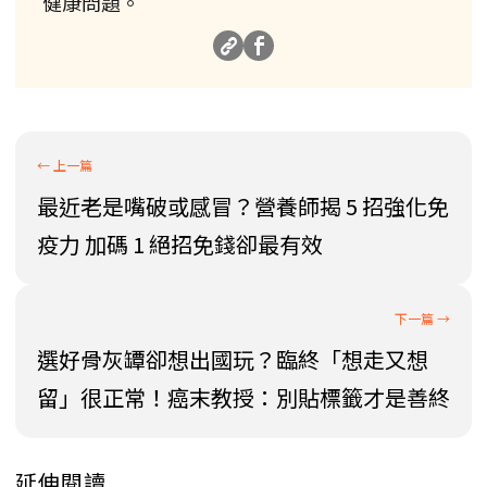
健康問題。
最近老是嘴破或感冒？營養師揭 5 招強化免
疫力 加碼 1 絕招免錢卻最有效
選好骨灰罈卻想出國玩？臨終「想走又想
留」很正常！癌末教授：別貼標籤才是善終
延伸閱讀