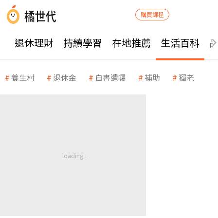
購買課程
退休理財
持續學習
在地推薦
生活百科
養生村
退休金
自書遺囑
補助
獨老