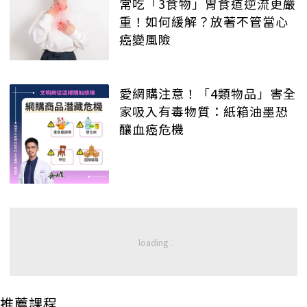
常吃「3食物」胃食道逆流更嚴
重！如何緩解？放著不管當心
癌變風險
愛網購注意！「4類物品」害全
家吸入有毒物質：紙箱油墨恐
釀血癌危機
推薦課程