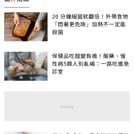
20 分鐘細菌就翻倍！外帶食物
「悶著更危險」加熱不一定能
殺菌
保健品吃錯變負擔！服藥、慢
性病5類人別亂補：一路吃進急
診室