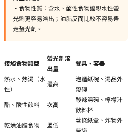
•食物性質：含水、酸性食物讓親水性螢
光劑更容易溶出；油脂反而比較不容易帶
走螢光劑。
螢光劑溶
接觸食物類型
餐具、容器
出量
熱水、熱湯（水
泡麵紙碗、湯品外
最高
性）
帶碗
酸辣湯碗、檸檬汁
醋、酸性飲料
次高
飲料杯
薯條紙盒、炸物外
乾燥油脂食物
最低
帶袋