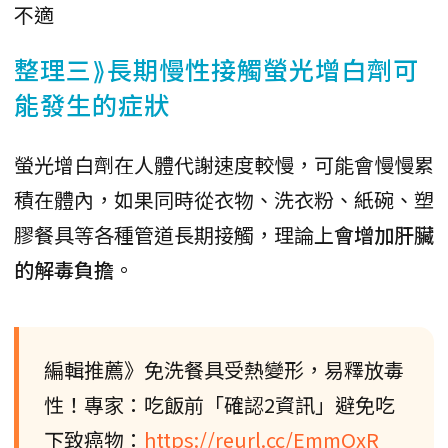
不適
整理三⟫長期慢性接觸螢光增白劑可
能發生的症狀
螢光增白劑在人體代謝速度較慢，可能會慢慢累
積在體內，如果同時從衣物、洗衣粉、紙碗、塑
膠餐具等各種管道長期接觸，理論上
會增加肝臟
的解毒負擔
。
編輯推薦》免洗餐具受熱變形，易釋放毒
性！專家：吃飯前「確認2資訊」避免吃
下致癌物：
https://reurl.cc/EmmQxR