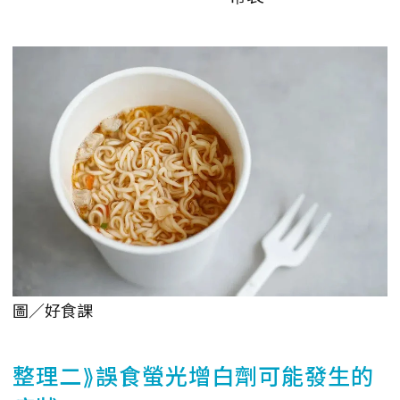
圖／好食課
整理二⟫誤食螢光增白劑可能發生的