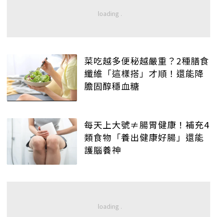
菜吃越多便秘越嚴重？2種膳食
纖維「這樣搭」才順！還能降
膽固醇穩血糖
每天上大號≠腸胃健康！補充4
類食物「養出健康好腸」還能
護腦養神