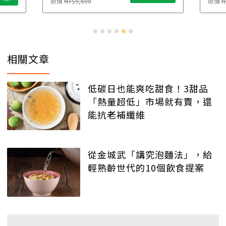
原價
NT$5,600
原價
N
相關文章
低碳日也能爽吃甜食！3甜品
「熱量超低」市場就有賣，還
能抗老補纖維
從金城武「講究泡麵法」，給
輕熟齡世代的10個飲食提案