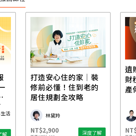
遺
報
打造安心住的家｜裝
財
一
修前必懂！住到老的
產
一
居住規劃全攻略
先
毒生活
林黛羚
NT$2,900
NT$
深度了解
了解