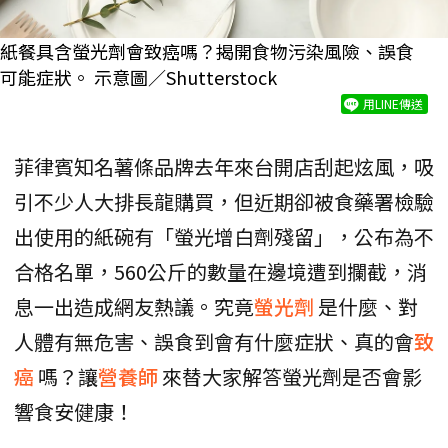
紙餐具含螢光劑會致癌嗎？揭開食物污染風險、誤食
可能症狀。 示意圖／Shutterstock
用LINE傳送
菲律賓知名薯條品牌去年來台開店刮起炫風，吸
引不少人大排長龍購買，但近期卻被食藥署檢驗
出使用的紙碗有「螢光增白劑殘留」，公布為不
合格名單，560公斤的數量在邊境遭到攔截，消
息一出造成網友熱議。究竟
螢光劑
是什麼、對
人體有無危害、誤食到會有什麼症狀、真的會
致
癌
嗎？讓
營養師
來替大家解答螢光劑是否會影
響食安健康！