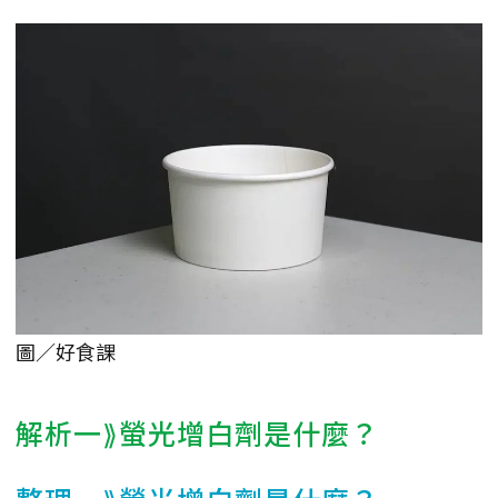
圖／好食課
解析一⟫螢光增白劑是什麼？