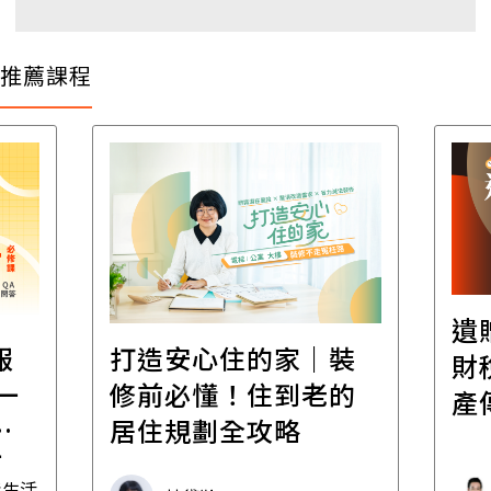
推薦課程
遺
報
打造安心住的家｜裝
財
一
修前必懂！住到老的
產
一
居住規劃全攻略
先
毒生活