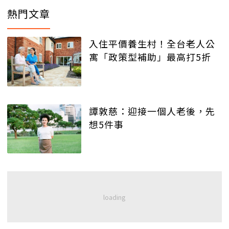
熱門文章
入住平價養生村！全台老人公
寓「政策型補助」最高打5折
譚敦慈：迎接一個人老後，先
想5件事