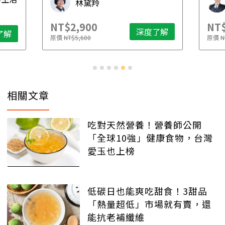
林黛羚
NT$2,900
NT$
深度了解
了解
原價
NT$5,600
原價
N
相關文章
吃對天然營養！營養師公開
「全球10強」健康食物，台灣
愛玉也上榜
低碳日也能爽吃甜食！3甜品
「熱量超低」市場就有賣，還
能抗老補纖維