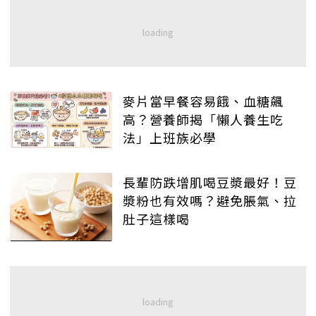
麥片當早餐容易餓、血糖飆
高？營養師揭「懶人養生吃
法」上班族必學
長輩防跌增肌喝豆漿最好！豆
漿粉也有效嗎？避免脹氣、拉
肚子這樣喝