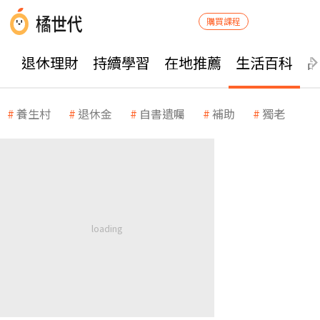
購買課程
退休理財
持續學習
在地推薦
生活百科
養生村
退休金
自書遺囑
補助
獨老