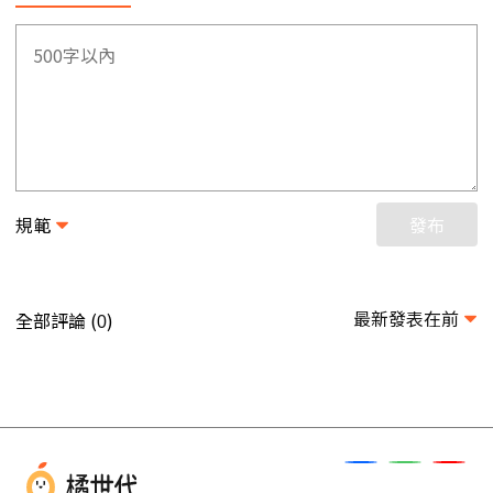
規範
發布
最新發表在前
全部評論 (
)
0