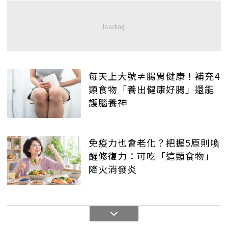
每天上大號≠腸胃健康！補充4
類食物「養出健康好腸」還能
護腦養神
免疫力也會老化？把握5原則喚
醒修復力：可吃「這類食物」
降火消發炎