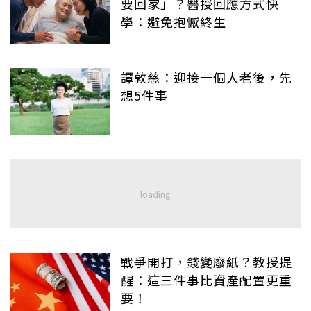
要回家」？醫授回應方式快
學：避免抱憾終生
譚敦慈：迎接一個人老後，先
想5件事
戰爭開打，錢變廢紙？教授提
醒：這三件事比資產配置更重
要！