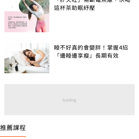
這杯茶助眠紓壓
睡不好真的會變胖！掌握4招
「邊睡邊享瘦」長期有效
推薦課程