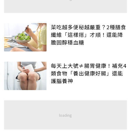
菜吃越多便秘越嚴重？2種膳食
纖維「這樣搭」才順！還能降
膽固醇穩血糖
每天上大號≠腸胃健康！補充4
類食物「養出健康好腸」還能
護腦養神