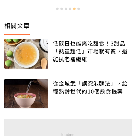
相關文章
低碳日也能爽吃甜食！3甜品
「熱量超低」市場就有賣，還
能抗老補纖維
從金城武「講究泡麵法」，給
輕熟齡世代的10個飲食提案