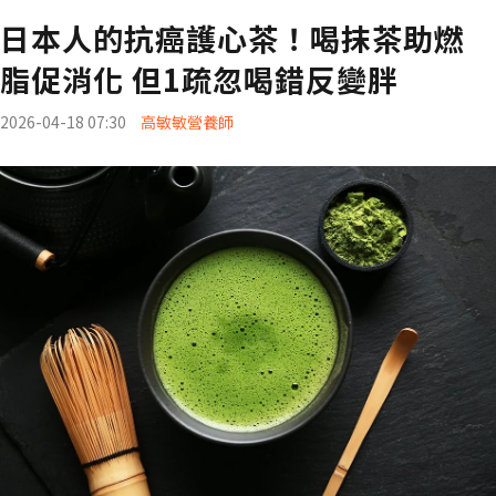
日本人的抗癌護心茶！喝抹茶助燃
脂促消化 但1疏忽喝錯反變胖
2026-04-18 07:30
高敏敏營養師