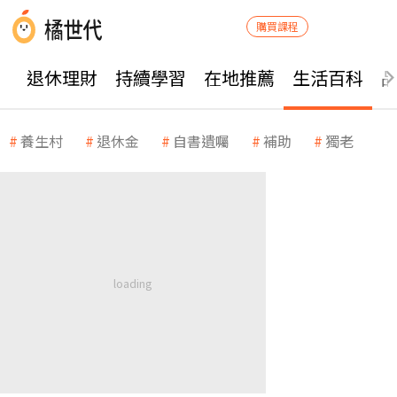
購買課程
退休理財
持續學習
在地推薦
生活百科
養生村
退休金
自書遺囑
補助
獨老