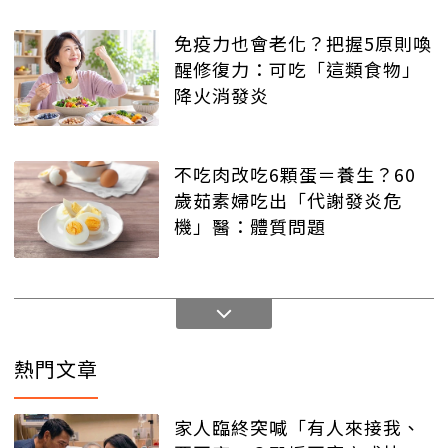
免疫力也會老化？把握5原則喚
醒修復力：可吃「這類食物」
降火消發炎
不吃肉改吃6顆蛋＝養生？60
歲茹素婦吃出「代謝發炎危
機」醫：體質問題
熱門文章
家人臨終突喊「有人來接我、