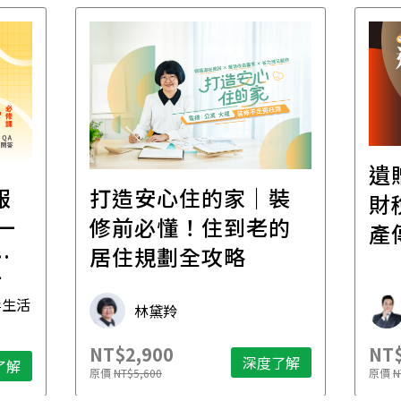
遺
報
打造安心住的家｜裝
財
一
修前必懂！住到老的
產
一
居住規劃全攻略
先
毒生活
林黛羚
NT$2,900
NT$
深度了解
了解
原價
NT$5,600
原價
N