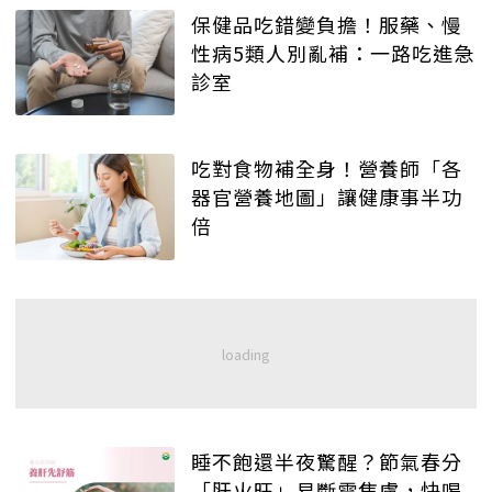
保健品吃錯變負擔！服藥、慢
性病5類人別亂補：一路吃進急
診室
吃對食物補全身！營養師「各
器官營養地圖」讓健康事半功
倍
睡不飽還半夜驚醒？節氣春分
「肝火旺」易斷電焦慮，快喝