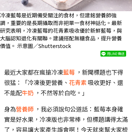
冷凍藍莓是近期備受關注的食材，但建銘營養師強
調，重要的是長期攝取而非把單一食材神話化。最新
研究表明，冷凍藍莓的花青素吸收優於新鮮藍莓，與
大腦認知退化有關聯。建議搭配無糖食品，提升營養
價值。 示意圖／Shutterstock
用LINE傳送
最近大家都在瘋搶冷凍
藍莓
，新聞標題也下得
很猛：「冷凍後更營養、
花青素
吸收更好、還
不能配
牛奶
，不然等於白吃。」
身為
營養師
，我必須說句公道話：藍莓本身確
實是好水果，冷凍版也非常棒，但標題講得太滿
了，容易讓大家產生誤會啊！今天就來幫大家梳