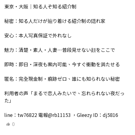
東京・大阪｜知る人ぞ知る紹介制
秘密：知る人だけが辿り着ける紹介制の隠れ家
安心：本人写真保証で外れなし
魅力：清楚・素人・人妻…普段見せない顔をここで
即時：即日・深夜も案内可能、今すぐ衝動を満たせる
匿名：完全現金制・痕跡ゼロ、誰にも知られない秘密
利用者の声「まるで恋人みたいで、忘れられない夜だっ
た」
line：tw76822 電報@rb11153 ，Gleezy ID：dj5816
0