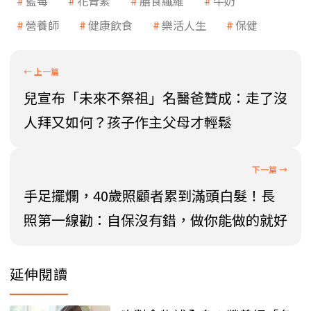
藍莓
花青素
膳食纖維
牛奶
營養師
健康飲食
樂活人生
保健
兒宣布「未來不祭祖」名醫爸贊成：走了沒
人拜又如何？孩子作主父母才輕鬆
手足擺爛，40歲照顧者累到滿頭白髮！長
照第一線勸：自保沒有錯，做你能做的就好
延伸閱讀