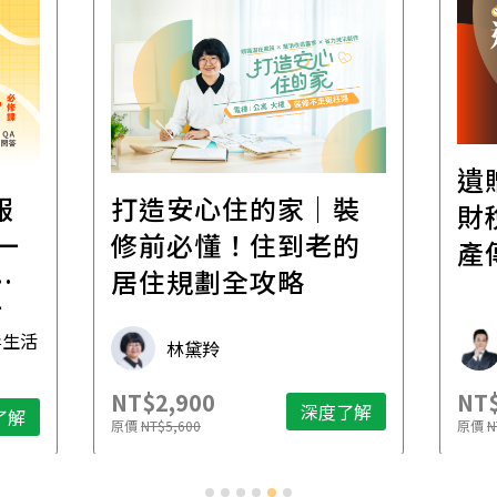
遺
報
打造安心住的家｜裝
財
一
修前必懂！住到老的
產
一
居住規劃全攻略
先
毒生活
林黛羚
NT$2,900
NT$
深度了解
了解
原價
NT$5,600
原價
N