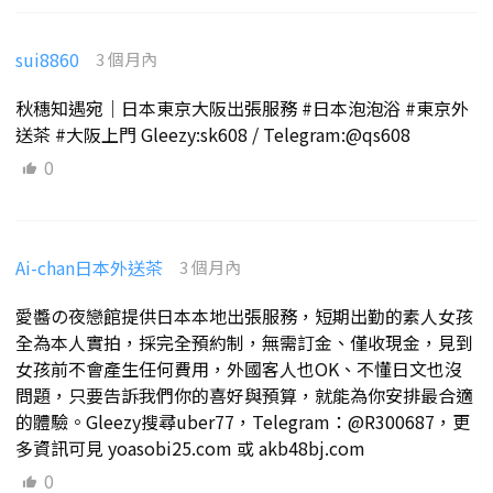
sui8860
3 個月內
秋穗知遇宛｜日本東京大阪出張服務 #日本泡泡浴 #東京外
送茶 #大阪上門 Gleezy:sk608 / Telegram:@qs608
0
Ai-chan日本外送茶
3 個月內
愛醬の夜戀館提供日本本地出張服務，短期出勤的素人女孩
全為本人實拍，採完全預約制，無需訂金、僅收現金，見到
女孩前不會產生任何費用，外國客人也OK、不懂日文也沒
問題，只要告訴我們你的喜好與預算，就能為你安排最合適
的體驗。Gleezy搜尋uber77，Telegram：@R300687，更
多資訊可見 yoasobi25.com 或 akb48bj.com
0