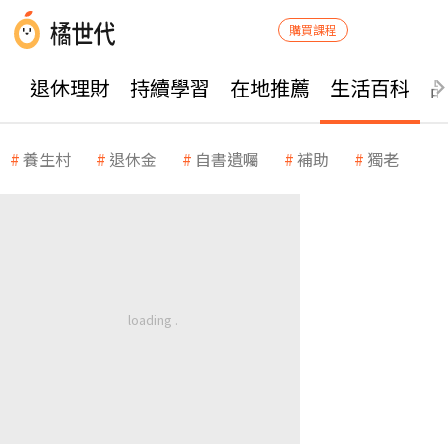
購買課程
退休理財
持續學習
在地推薦
生活百科
養生村
退休金
自書遺囑
補助
獨老