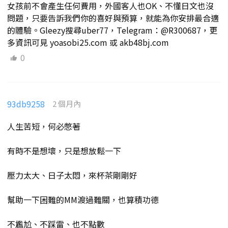
女孩前不會產生任何費用，外國客人也OK、不懂日文也沒
問題，只要告訴我們你的喜好與預算，就能為你安排最合適
的體驗。Gleezy搜尋uber77，Telegram：@R300687，更
多資訊可見 yoasobi25.com 或 akb48bj.com
0
93db9258
2 個月內
人生苦短，何必憋著
有時不是想壞，只是想放鬆一下
壓力太大、日子太悶，來杯茶剛剛好
幫助一下困難的MM渡過難關，也算積功德
不尷尬、不踩雷、也不點數