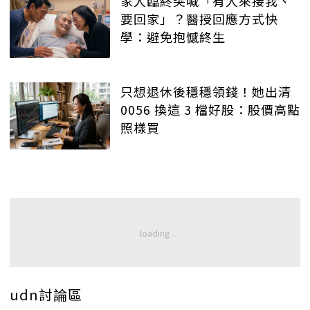
家人臨終突喊「有人來接我、
要回家」？醫授回應方式快
學：避免抱憾終生
只想退休後穩穩領錢！她出清
0056 換這 3 檔好股：股價高點
照樣買
udn討論區