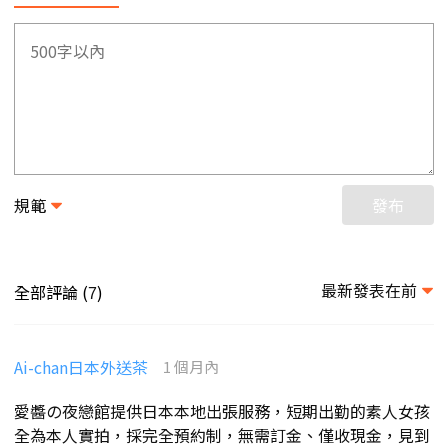
規範
發布
最新發表在前
全部評論 (
)
7
Ai-chan日本外送茶
1 個月內
愛醬の夜戀館提供日本本地出張服務，短期出勤的素人女孩
全為本人實拍，採完全預約制，無需訂金、僅收現金，見到