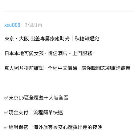
xsu888
3 個月內
東京・大阪 出差專屬療癒時光｜秋穗知遇宛
日本本地可愛女孩 ⋅ 情侶酒店・上門服務
真人照片提前確認 ⋅ 全程中文溝通 ⋅ 讓你瞬間忘卻旅途疲憊
✅東京15區全覆蓋＋大阪全區
✅現金支付｜流程簡單快速
✅絕對保密｜海外旅客最安心選擇出差的夜晚