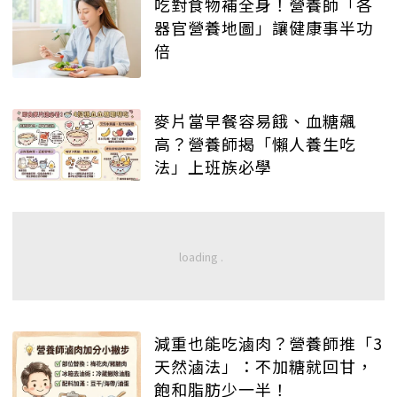
吃對食物補全身！營養師「各
器官營養地圖」讓健康事半功
倍
麥片當早餐容易餓、血糖飆
高？營養師揭「懶人養生吃
法」上班族必學
減重也能吃滷肉？營養師推「3
天然滷法」：不加糖就回甘，
飽和脂肪少一半！