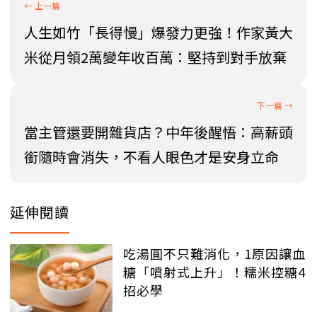
人生如竹「長得慢」爆發力更強！作家黃大
米從月領2萬變年收百萬：堅持到對手放棄
當主管還要開雜貨店？中年後醒悟：高薪頭
銜隨時會消失，不看人眼色才是安身立命
延伸閱讀
吃湯圓不只難消化，1原因讓血
糖「噴射式上升」！糯米控糖4
招必學