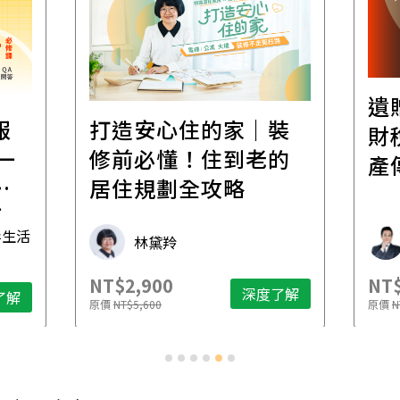
遺
報
打造安心住的家｜裝
財
一
修前必懂！住到老的
產
一
居住規劃全攻略
先
毒生活
林黛羚
NT$2,900
NT$
深度了解
了解
原價
NT$5,600
原價
N