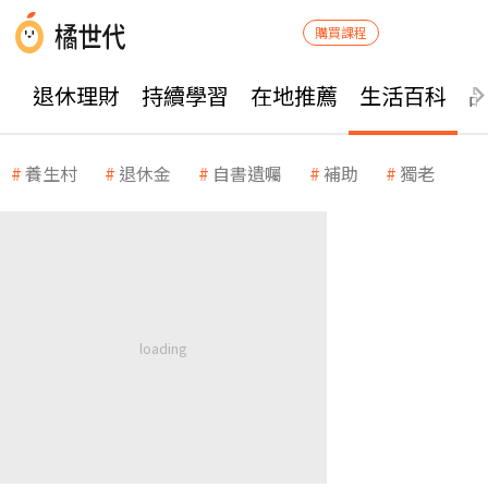
購買課程
退休理財
持續學習
在地推薦
生活百科
養生村
退休金
自書遺囑
補助
獨老