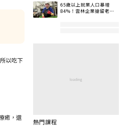
65歲以上就業人口暴增
84%！雲林企業搶留老員
工：穩定性高、經驗豐富
所以吃下
療癒，還
熱門課程