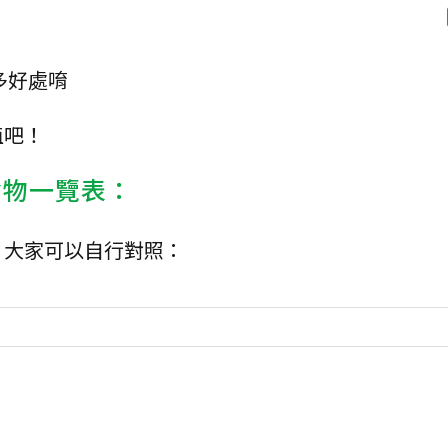
多好處唷
值吧！
食物一覽表：
，大家可以自行對照：