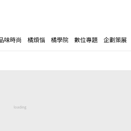
品味時尚
橘煩惱
橘學院
數位專題
企劃策展