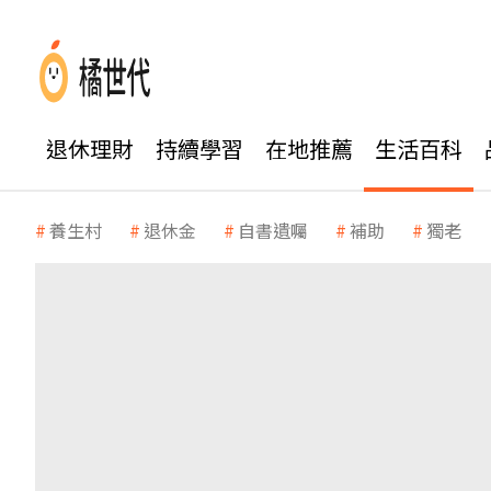
退休理財
持續學習
在地推薦
生活百科
養生村
退休金
自書遺囑
補助
獨老