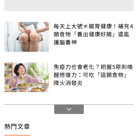
每天上大號≠腸胃健康！補充4
類食物「養出健康好腸」還能
護腦養神
免疫力也會老化？把握5原則喚
醒修復力：可吃「這類食物」
降火消發炎
熱門文章