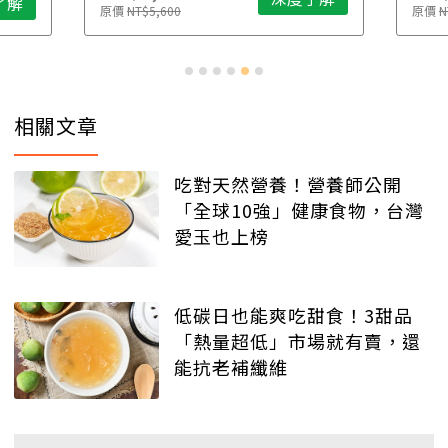
了解
原價
NT$5,600
原價
N
相關文章
吃對天然營養！營養師公開
「全球10強」健康食物，台灣
愛玉也上榜
低碳日也能爽吃甜食！3甜品
「熱量超低」市場就有賣，還
能抗老補纖維