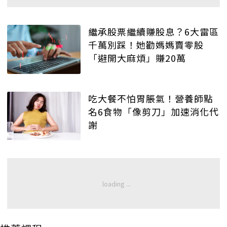
繼承股票繼續賺股息？6大雷區
千萬別踩！她勸媽媽賣零股
「避開大麻煩」賺20萬
吃大餐不怕胃脹氣！營養師點
名6食物「像剪刀」加速消化代
謝