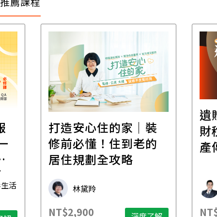
推薦課程
遺
報
打造安心住的家｜裝
財
一
修前必懂！住到老的
產
一
居住規劃全攻略
先
毒生活
林黛羚
NT$2,900
NT$
深度了解