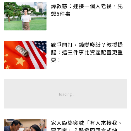
譚敦慈：迎接一個人老後，先
想5件事
戰爭開打，錢變廢紙？教授提
醒：這三件事比資產配置更重
要！
家人臨終突喊「有人來接我、
要回家」？醫授回應方式快