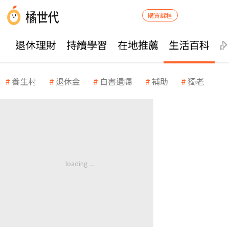
購買課程
退休理財
持續學習
在地推薦
生活百科
養生村
退休金
自書遺囑
補助
獨老