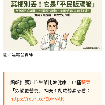
圖／建銘營養師
編輯推薦》吃生菜比較健康？17種
蔬菜
「炒過更營養」 補充β-胡蘿蔔素必看：
https://reurl.cc/EbMVAK