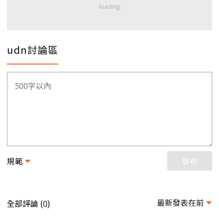
udn討論區
規範
發布
最新發表在前
全部評論 (
)
0