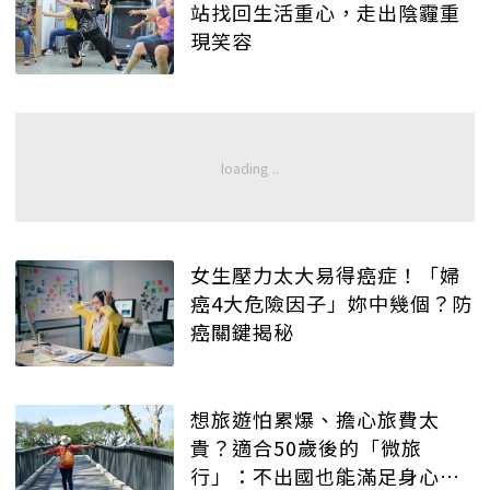
站找回生活重心，走出陰霾重
現笑容
女生壓力太大易得癌症！「婦
癌4大危險因子」妳中幾個？防
癌關鍵揭秘
想旅遊怕累爆、擔心旅費太
貴？適合50歲後的「微旅
行」：不出國也能滿足身心健