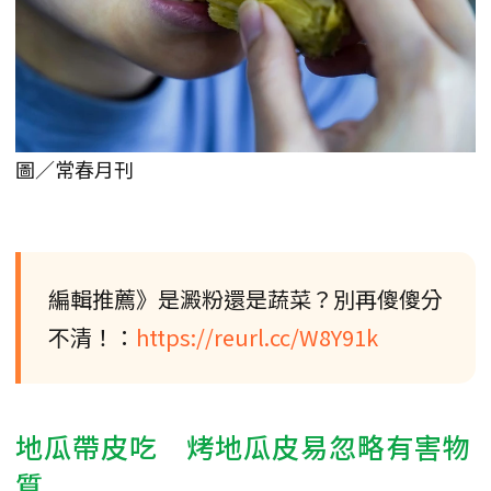
圖／常春月刊
編輯推薦》是澱粉還是蔬菜？別再傻傻分
不清！：
https://reurl.cc/W8Y91k
地瓜帶皮吃 烤地瓜皮易忽略有害物
質