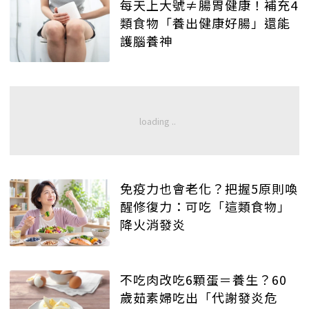
每天上大號≠腸胃健康！補充4
類食物「養出健康好腸」還能
護腦養神
免疫力也會老化？把握5原則喚
醒修復力：可吃「這類食物」
降火消發炎
不吃肉改吃6顆蛋＝養生？60
歲茹素婦吃出「代謝發炎危