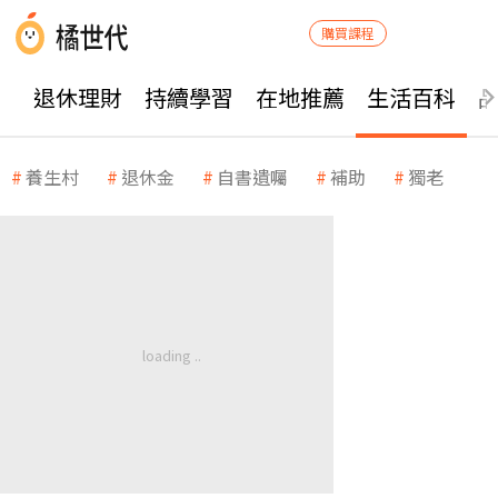
購買課程
退休理財
持續學習
在地推薦
生活百科
養生村
退休金
自書遺囑
補助
獨老