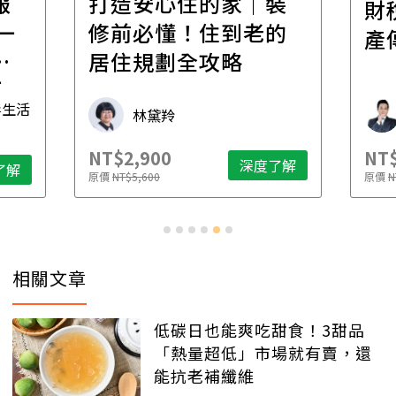
報
打造安心住的家｜裝
財
一
修前必懂！住到老的
產
一
居住規劃全攻略
先
毒生活
林黛羚
NT$2,900
NT$
深度了解
了解
原價
NT$5,600
原價
N
相關文章
低碳日也能爽吃甜食！3甜品
「熱量超低」市場就有賣，還
能抗老補纖維