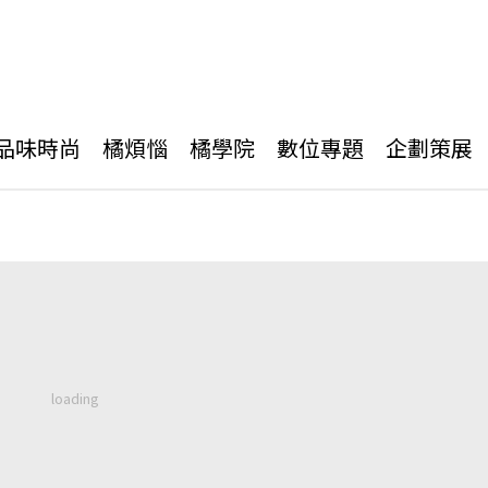
品味時尚
橘煩惱
橘學院
數位專題
企劃策展