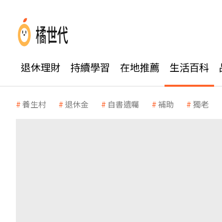
退休理財
持續學習
在地推薦
生活百科
養生村
退休金
自書遺囑
補助
獨老