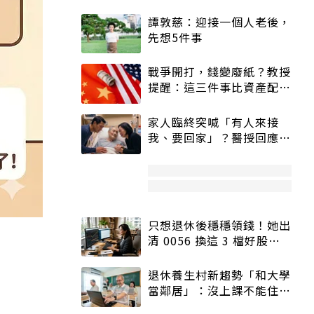
譚敦慈：迎接一個人老後，
先想5件事
戰爭開打，錢變廢紙？教授
提醒：這三件事比資產配置
更重要！
家人臨終突喊「有人來接
我、要回家」？醫授回應方
式快學：避免抱憾終生
只想退休後穩穩領錢！她出
清 0056 換這 3 檔好股：
股價高點照樣買
退休養生村新趨勢「和大學
當鄰居」：沒上課不能住、
宿舍變養老房