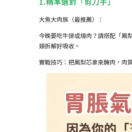
​1.精準選對「剪刀手」
​大魚大肉族（最推薦）：
今晚要吃牛排或燒肉？請搭配「鳳
類拆解好吸收。
​實戰技巧：把鳳梨芯拿來醃肉，肉