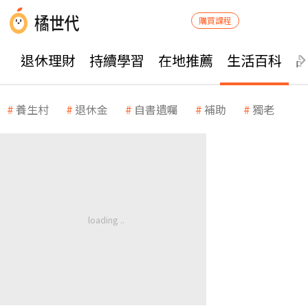
購買課程
退休理財
持續學習
在地推薦
生活百科
養生村
退休金
自書遺囑
補助
獨老