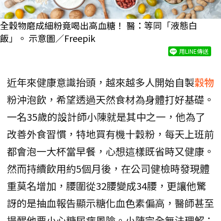
全穀物磨成細粉竟喝出高血糖！ 醫：等同「液態白
飯」。 示意圖／Freepik
用LINE傳送
近年來健康意識抬頭，越來越多人開始自製
穀物
粉沖泡飲，希望透過天然食材為身體打好基礎。
一名35歲的設計師小陳就是其中之一，他為了
改善外食習慣，特地買有機十穀粉，每天上班前
都會泡一大杯當早餐，心想這樣既省時又健康。
然而持續飲用約5個月後，在公司健檢時發現體
重莫名增加，腰圍從32腰變成34腰，更讓他驚
訝的是抽血報告顯示糖化血色素偏高，醫師甚至
提醒他要小心糖尿病風險。小陳完全無法理解：