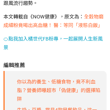
跟風流行趨勢。
本文轉載自《NOW健康》，原文為：
全穀物磨
成細粉竟喝出高血糖！ 醫：等同「液態白飯」
🍊點我加入橘世代FB粉專，一起展開人生新風
景
編輯推薦
你以為的養生、低糖食物，竟不利血
脂？營養師曝超市「偽健康」的選擇陷
阱
牛奶、豆漿...常見4款早餐飲品，這一