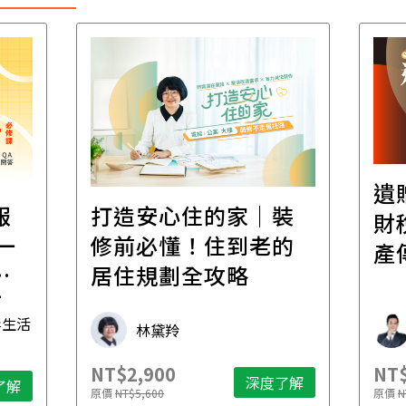
遺
報
打造安心住的家｜裝
財
一
修前必懂！住到老的
產
一
居住規劃全攻略
先
毒生活
林黛羚
NT$2,900
NT$
深度了解
了解
原價
NT$5,600
原價
N