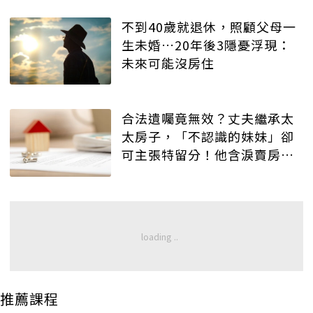
不到40歲就退休，照顧父母一
生未婚…20年後3隱憂浮現：
未來可能沒房住
合法遺囑竟無效？丈夫繼承太
太房子，「不認識的妹妹」卻
可主張特留分！他含淚賣房救
不回
推薦課程